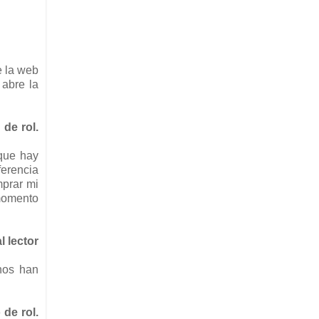
e la web
 abre la
 de rol.
 que hay
ferencia
mprar mi
 momento
l lector
nos han
de rol.