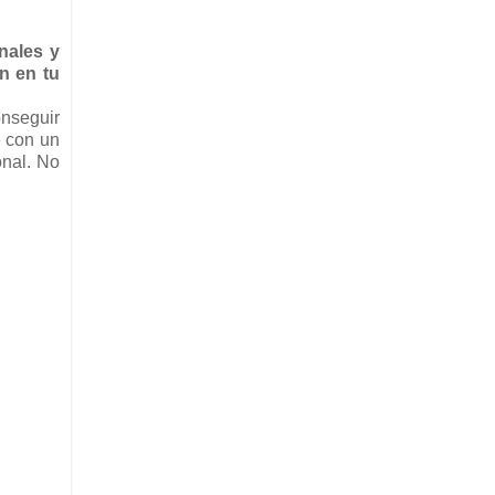
nales y
n en tu
onseguir
e con un
onal. No