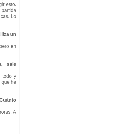
ir esto.
 partida
icas. Lo
iliza un
 pero en
s, sale
n todo y
s que he
¿Cuánto
horas. A