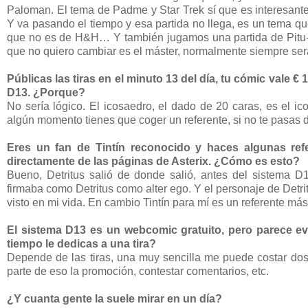
Paloman. El tema de Padme y Star Trek sí que es interesante
Y va pasando el tiempo y esa partida no llega, es un tema qu
que no es de H&H… Y también jugamos una partida de Pitu-FA
que no quiero cambiar es el máster, normalmente siempre se
Públicas las tiras en el minuto 13 del día, tu cómic vale € 
D13. ¿Porque?
No sería lógico. El icosaedro, el dado de 20 caras, es el 
algún momento tienes que coger un referente, si no te pasas de r
Eres un fan de Tintín reconocido y haces algunas ref
directamente de las páginas de Asterix. ¿Cómo es esto?
Bueno, Detritus salió de donde salió, antes del sistema D
firmaba como Detritus como alter ego. Y el personaje de Det
visto en mi vida. En cambio Tintín para mí es un referente má
El sistema D13 es un webcomic gratuito, pero parece evi
tiempo le dedicas a una tira?
Depende de las tiras, una muy sencilla me puede costar do
parte de eso la promoción, contestar comentarios, etc.
¿Y cuanta gente la suele mirar en un día?