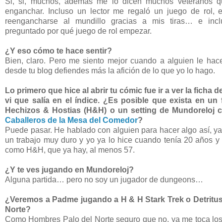
Si, si, muchos, además me lo dicen muchos veteranos q
enganchar. Incluso un lector me regaló un juego de rol, e
reengancharse al mundillo gracias a mis tiras… e in
preguntado por qué juego de rol empezar.
¿Y eso cómo te hace sentir?
Bien, claro. Pero me siento mejor cuando a alguien le hace
desde tu blog defiendes más la afición de lo que yo lo hago.
Lo primero que hice al abrir tu cómic fue ir a ver la ficha
vi que salía en el índice. ¿Es posible que exista en un
Hechizos & Hostias (H&H) o un setting de Mundoreloj 
Caballeros de la Mesa del Comedor
?
Puede pasar. He hablado con alguien para hacer algo así, ya
un trabajo muy duro y yo ya lo hice cuando tenía 20 años 
como H&H, que ya hay, al menos 57.
¿Y te ves jugando en Mundoreloj?
Alguna partida… pero no soy un jugador de dungeons…
¿Veremos a Padme jugando a H & H Stark Trek o Detritu
Norte?
Como Hombres Palo del Norte seguro que no, ya me toca los 