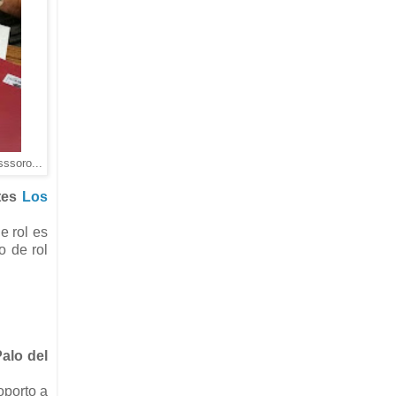
sssoro...
tes
Los
e rol es
o de rol
alo del
oporto a