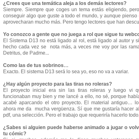
¿Crees que una temática aleja a los demás lectores?
Siempre. Siempre que coges un tema estás eligiendo, per
conseguir algo que guste a todo el mundo, y aunque pienso q
aprovecharan mucho más. Pero tengo lectores que han descubier
Yo conozco a gente que no juega a rol que sigue tu webco
El Sistema D13 no está ligado al rol, está ligado al autor y 
hecho cada vez se nota más, a veces me voy por las ramas
Detritus, de Padme...
Como las de tus sobrinos…
Exacto. El sistema D13 será lo sea yo, eso no va a variar.
¿Hay algún proyecto para las tiras no roleras?
El proyecto inicial era sin las tiras roleras y luego vi q
funcionaban muy bien y me lancé a ello, no sé, porque hab
acabé aparcando el otro proyecto. El material antiguo… l
ahora me da mucha vergüenza. Sí que me gustaría hacer alg
pdf, una selección. Pero el trabajo que requeriría hacerlo tod
¿Sabes si alguien puede haberse animado a jugar o volv
tu cómic?