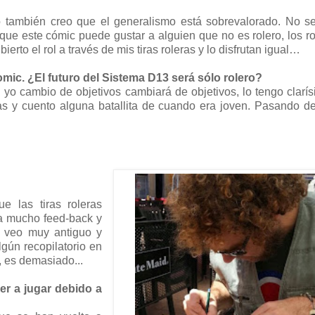
o también creo que el generalismo está sobrevalorado. No s
ue este cómic puede gustar a alguien que no es rolero, los ro
to el rol a través de mis tiras roleras y lo disfrutan igual…
mic. ¿El futuro del Sistema D13 será sólo rolero?
si yo cambio de objetivos cambiará de objetivos, lo tengo clarí
 y cuento alguna batallita de cuando era joven. Pasando de
ue las tiras roleras
ía mucho feed-back y
o veo muy antiguo y
ún recopilatorio en
o, es demasiado...
er a jugar debido a