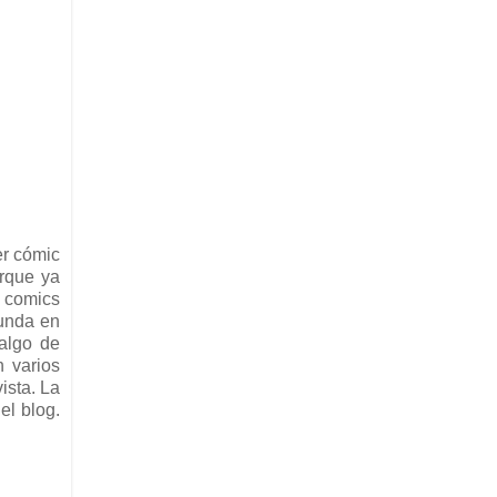
er cómic
rque ya
, comics
gunda en
algo de
n varios
ista. La
el blog.