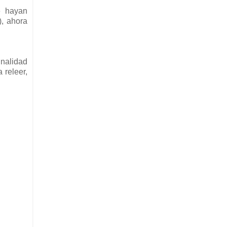
e hayan
), ahora
inalidad
 releer,