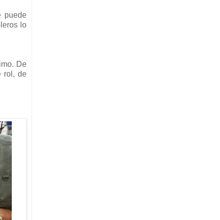
e puede
leros lo
simo. De
 rol, de