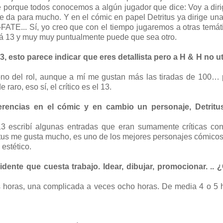
 porque todos conocemos a algún jugador que dice: Voy a dirig
e da para mucho. Y en el cómic en papel Detritus ya dirige una
TE... Sí, yo creo que con el tiempo jugaremos a otras temát
rá 13 y muy muy puntualmente puede que sea otro.
13, esto parece indicar que eres detallista pero a H & H no ut
icono del rol, aunque a mí me gustan más las tiradas de 100…
aro, eso sí, el crítico es el 13.
erencias en el cómic y en cambio un personaje, Detritu
13 escribí algunas entradas que eran sumamente críticas co
ritus me gusta mucho, es uno de los mejores personajes cómico
s estético.
dente que cuesta trabajo. Idear, dibujar, promocionar. .. 
s horas, una complicada a veces ocho horas. De media 4 o 5 