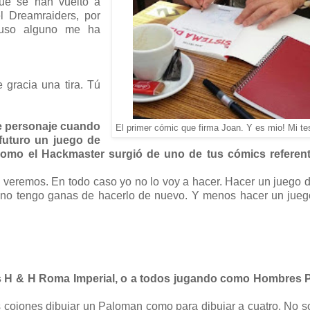
ue se han vuelto a
l Dreamraiders, por
cluso alguno me ha
 gracia una tira. Tú
 de personaje cuando
El primer cómic que firma Joan. Y es mio! Mi te
 futuro un juego de
como el Hackmaster surgió de uno de tus cómics referen
 veremos. En todo caso yo no lo voy a hacer. Hacer un juego d
y no tengo ganas de hacerlo de nuevo. Y menos hacer un jueg
s H & H Roma Imperial, o a todos jugando como Hombres P
cojones dibujar un Paloman como para dibujar a cuatro. No s