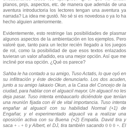
planos, pnjs, aspectos, etc. de manera que además de una
aventura introductoria los lectores tengan una aventura ya
narrada? La idea me gustó. No sé si es novedosa o ya lo ha
hecho alguien anteriormente.
Evidentemente, esto restringe las posibilidades de plasmar
algunos aspectos de la ambientación en los ejemplos. Pero
valoré que, tanto para un lector recién llegado a los juegos
de rol, como la posibilidad de que esos textos enlazados
tuvieran un valor añadido, era una mejor opción. Así que me
incliné por esa opción. ¿Qué os parece?
Sahba le ha contado a su amigo, Tuso Actatis, lo que oyó en
su infiltración y éste decide denunciarlo. Los dos acuden,
junto a su amigo lakaxio Okun, a la Casa del Concejo de la
ciudad, para hablar con el alguacil mayor. Un alguacil no les
deja pasar. Tuso intenta embaucarlo diciéndole que tenían
una reunión fijada con él de vital importancia. Tuso intenta
engañar al alguacil con su habilidad Normal (+1) de
Engañar, y el experimentado alguacil va a realizar una
oposición activa con su Buena (+2) Empatía. David tira y
saca
+ - + 0
y Albert, el DJ, tira también sacando
0 0 0 +
. El