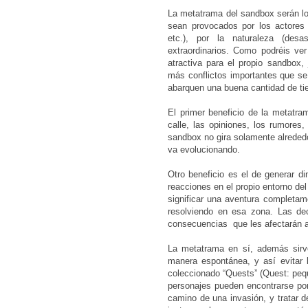
La metatrama del sandbox serán lo
sean provocados por los actores pr
etc.), por la naturaleza (des
extraordinarios. Como podréis ve
atractiva para el propio sandbox,
más conflictos importantes que se
abarquen una buena cantidad de t
El primer beneficio de la metatra
calle, las opiniones, los rumores,
sandbox no gira solamente alrededo
va evolucionando.
Otro beneficio es el de generar d
reacciones en el propio entorno de
significar una aventura completame
resolviendo en esa zona. Las dec
consecuencias que les afectarán a
La metatrama en sí, además sirve
manera espontánea, y así evitar 
coleccionado “Quests” (Quest: pequ
personajes pueden encontrarse por
camino de una invasión, y tratar d