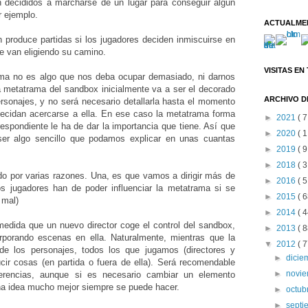
 decididos a marcharse de un lugar para conseguir algún
r ejemplo.
ACTUALME
 produce partidas si los jugadores deciden inmiscuirse en
e van eligiendo su camino.
VISITAS EN
rama no es algo que nos deba ocupar demasiado, ni darnos
 metatrama del sandbox inicialmente va a ser el decorado
ARCHIVO D
rsonajes, y no será necesario detallarla hasta el momento
decidan acercarse a ella. En ese caso la metatrama forma
►
2021
( 7
respondiente le ha de dar la importancia que tiene. Así que
►
2020
( 1
ser algo sencillo que podamos explicar en unas cuantas
►
2019
( 9
►
2018
( 3
o por varias razones. Una, es que vamos a dirigir más de
►
2016
( 5
os jugadores han de poder influenciar la metatrama si se
►
2015
( 6
 mal)
►
2014
( 4
edida que un nuevo director coge el control del sandbox,
►
2013
( 8
porando escenas en ella. Naturalmente, mientras que la
▼
2012
( 7
e los personajes, todos los que jugamos (directores y
►
dici
cir cosas (en partida o fuera de ella). Será recomendable
►
novi
oherencias, aunque si es necesario cambiar un elemento
na idea mucho mejor siempre se puede hacer.
►
octub
►
sept