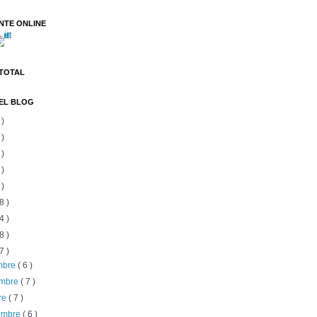
NTE ONLINE
 TOTAL
EL BLOG
 )
 )
 )
 )
 )
8 )
4 )
8 )
7 )
embre
( 6 )
embre
( 7 )
re
( 7 )
iembre
( 6 )