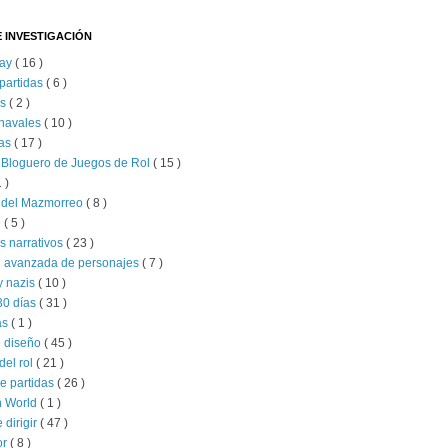
 INVESTIGACIÓN
lay
( 16 )
partidas
( 6 )
as
( 2 )
 navales
( 10 )
as
( 17 )
 Bloguero de Juegos de Rol
( 15 )
1 )
s del Mazmorreo
( 8 )
e
( 5 )
s narrativos
( 23 )
n avanzada de personajes
( 7 )
y nazis
( 10 )
30 días
( 31 )
as
( 1 )
e diseño
( 45 )
del rol
( 21 )
e partidas
( 26 )
 World
( 1 )
e dirigir
( 47 )
or
( 8 )