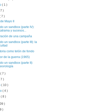
to
( 1 )
 7 )
( 7 )
 de Mayo II
do un sandbox (parte IV):
atrama y sucesos...
ración de una campaña
o un sandbox (parte III): la
icultad
toria como telón de fondo
or de la guerra (1965)
o un sandbox (parte II):
eorología
o
( 7 )
 7 )
o
( 10 )
ro
( 4 )
o
( 8 )
09 )
9 )