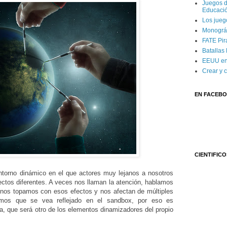
Juegos d
Educaci
Los jueg
Monográf
FATE Pira
Batallas
EEUU en
Crear y 
EN FACEB
CIENTIFICO
torno dinámico en el que actores muy lejanos a nosotros
ctos diferentes. A veces nos llaman la atención, hablamos
 nos topamos con esos efectos y nos afectan de múltiples
mos que se vea reflejado en el sandbox, por eso es
, que será otro de los elementos dinamizadores del propio