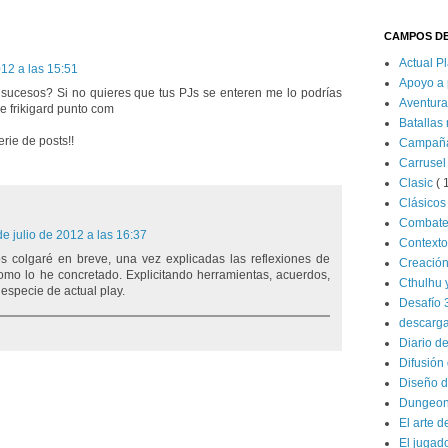
CAMPOS DE
Actual P
012 a las 15:51
Apoyo a 
8 sucesos? Si no quieres que tus PJs se enteren me lo podrías
Aventur
de frikigard punto com
Batallas
rie de posts!!
Campañ
Carrusel
Clasic
( 
Clásico
Combat
de julio de 2012 a las 16:37
Contexto
s colgaré en breve, una vez explicadas las reflexiones de
Creació
omo lo he concretado. Explicitando herramientas, acuerdos,
Cthulhu 
especie de actual play.
Desafío 
descarg
Diario d
Difusión 
Diseño d
Dungeon
El arte d
El jugad