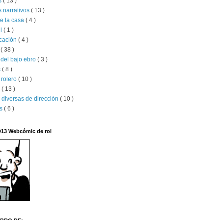
s
( 13 )
 narrativos
( 13 )
e la casa
( 4 )
il
( 1 )
ucación
( 4 )
x
( 38 )
del bajo ebro
( 3 )
s
( 8 )
 rolero
( 10 )
s
( 13 )
 diversas de dirección
( 10 )
os
( 6 )
D13 Webcómic de rol