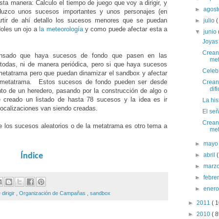
sta manera: Calculo el tiempo de juego que voy a dirigir, y
►
agos
duzco unos sucesos importantes y unos personajes (en
artir de ahí detallo los sucesos menores que se puedan
►
julio
(
doles un ojo a
la meteorología
y como puede afectar esta a
▼
junio
Joyas
Crean
ensado que haya sucesos de fondo que pasen en las
met
 todas, ni de manera periódica, pero si que haya sucesos
Celeb
metatrama pero que puedan dinamizar el sandbox y afectar
a metatrama. Estos sucesos de fondo pueden ser desde
Creand
dif
to de un heredero, pasando por la construcción de algo o
 creado un listado de hasta 78 sucesos y la idea es ir
La his
localizaciones van siendo creadas.
El señ
Creand
 los sucesos aleatorios o de la metatrama es otro tema a
met
►
may
►
abril
(
Índice
►
marz
►
febre
►
ener
 dirigir
,
Organización de Campañas
,
sandbox
►
2011
( 1
►
2010
( 8