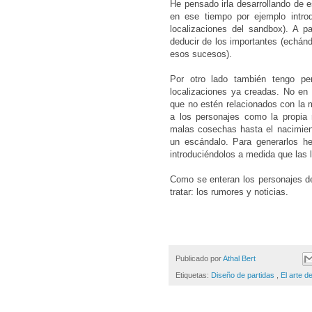
He pensado irla desarrollando de e
en ese tiempo por ejemplo intro
localizaciones del sandbox). A p
deducir de los importantes (echán
esos sucesos).
Por otro lado también tengo p
localizaciones ya creadas. No en
que no estén relacionados con la 
a los personajes como la propi
malas cosechas hasta el nacimien
un escándalo. Para generarlos he
introduciéndolos a medida que las 
Como se enteran los personajes de
tratar: los rumores y noticias.
Publicado por
Athal Bert
Etiquetas:
Diseño de partidas
,
El arte de