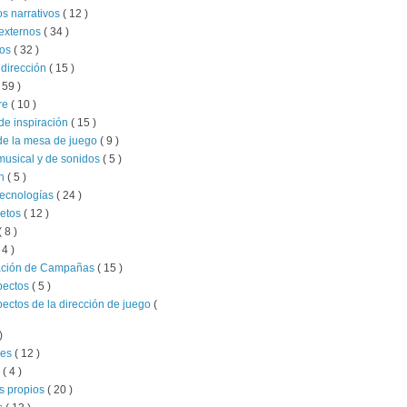
s narrativos
( 12 )
externos
( 34 )
ios
( 32 )
 dirección
( 15 )
 59 )
re
( 10 )
de inspiración
( 15 )
de la mesa de juego
( 9 )
musical y de sonidos
( 5 )
ón
( 5 )
tecnologías
( 24 )
retos
( 12 )
( 8 )
 4 )
ación de Campañas
( 15 )
pectos
( 5 )
pectos de la dirección de juego
(
)
jes
( 12 )
l
( 4 )
s propios
( 20 )