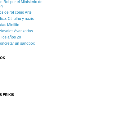
e Rol por el Ministerio de
ón
os de rol como Arte
ico: Cthulhu y nazis
tas Minilite
 Navales Avanzadas
 los años 20
concretar un sandbox
OOK
S FRIKIS