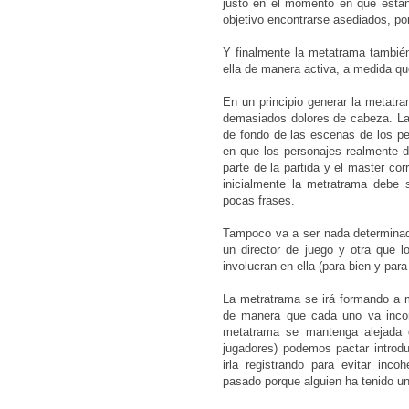
justo en el momento en que están
objetivo encontrarse asediados, po
Y finalmente la metatrama también
ella de manera activa, a medida qu
En un principio generar la metat
demasiados dolores de cabeza. La
de fondo de las escenas de los pe
en que los personajes realmente 
parte de la partida y el master cor
inicialmente la metratrama debe 
pocas frases.
Tampoco va a ser nada determinad
un director de juego y otra que l
involucran en ella (para bien y para
La metratrama se irá formando a m
de manera que cada uno va incor
metatrama se mantenga alejada d
jugadores) podemos pactar introdu
irla registrando para evitar inc
pasado porque alguien ha tenido u