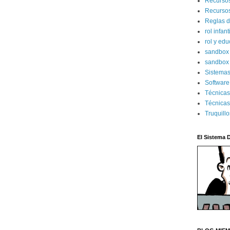
Recurso
Recursos
Reglas d
rol infant
rol y ed
sandbo
sandbox 
Sistema
Software
Técnica
Técnicas
Truquill
El Sistema 