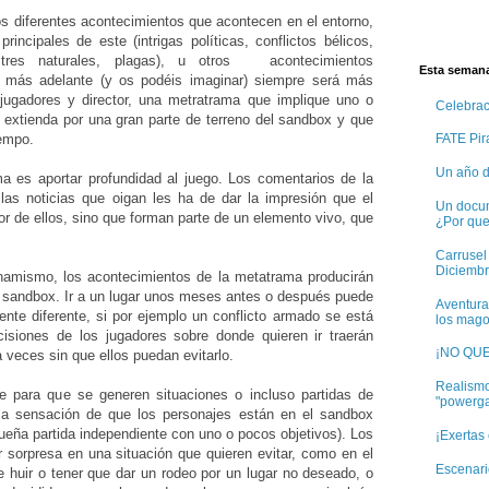
s diferentes acontecimientos que acontecen en el entorno,
incipales de este (intrigas políticas, conflictos bélicos,
astres naturales, plagas), u otros acontecimientos
Esta semana
r más adelante (y os podéis imaginar) siempre será más
 jugadores y director, una metratrama que implique uno o
Celebra
 extienda por una gran parte de terreno del sandbox y que
iempo.
FATE Pira
Un año d
ma es aportar profundidad al juego. Los comentarios de la
 las noticias que oigan les ha de dar la impresión que el
Un docum
r de ellos, sino que forman parte de un elemento vivo, que
¿Por qu
Carrusel
Diciembr
inamismo, los acontecimientos de la metatrama producirán
l sandbox. Ir a un lugar unos meses antes o después puede
Aventura
nte diferente, si por ejemplo un conflicto armado se está
los mago
isiones de los jugadores sobre donde quieren ir traerán
¡NO QU
 veces sin que ellos puedan evitarlo.
Realismo
 para que se generen situaciones o incluso partidas de
"powerg
la sensación de que los personajes están en el sandbox
eña partida independiente con uno o pocos objetivos). Los
¡Exertas
 sorpresa en una situación que quieren evitar, como en el
Escenario
e huir o tener que dar un rodeo por un lugar no deseado, o