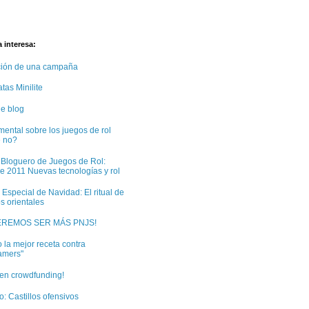
 interesa:
ción de una campaña
tas Minilite
e blog
ental sobre los juegos de rol
e no?
 Bloguero de Juegos de Rol:
e 2011 Nuevas tecnologías y rol
 Especial de Navidad: El ritual de
s orientales
EREMOS SER MÁS PNJS!
 la mejor receta contra
amers"
 en crowdfunding!
: Castillos ofensivos