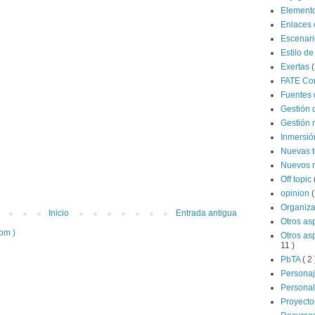
Elemento
Enlaces 
Escenar
Estilo de
Exertas
(
FATE Co
Fuentes 
Gestión 
Gestión 
Inmersi
Nuevas 
Nuevos 
Off topic
opinion
(
Organiz
Inicio
Entrada antigua
Otros as
om )
Otros as
11 )
PbTA
( 2 
Persona
Persona
Proyecto