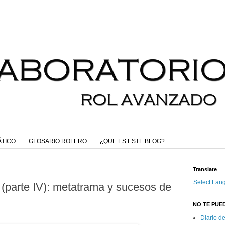
ÁTICO
GLOSARIO ROLERO
¿QUE ES ESTE BLOG?
Translate
Select Lan
(parte IV): metatrama y sucesos de
NO TE PUED
Diario d