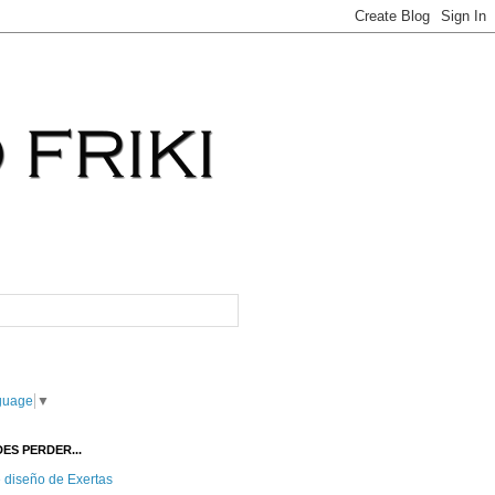
guage
▼
ES PERDER...
e diseño de Exertas