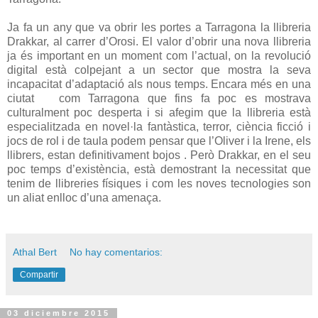
Ja fa un any que va obrir les portes a Tarragona la llibreria
Drakkar, al carrer d’Orosi. El valor d’obrir una nova llibreria
ja és important en un moment com l’actual, on la revolució
digital està colpejant a un sector que mostra la seva
incapacitat d’adaptació als nous temps. Encara més en una
ciutat
com Tarragona
que fins fa poc es mostrava
culturalment poc desperta i si afegim que la llibreria està
especialitzada en novel·la fantàstica, terror, ciència ficció i
jocs de rol i de taula podem pensar que l’Oliver i la Irene, els
llibrers, estan definitivament bojos . Però Drakkar, en el seu
poc temps d’existència, està demostrant la necessitat que
tenim de llibreries físiques i com les noves tecnologies son
un aliat enlloc d’una amenaça.
Athal Bert
No hay comentarios:
Compartir
03 diciembre 2015