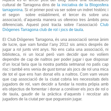
cultural de Tarragona dins de
la iniciativa de la Blogosfera
tarragonina
. Si el primer post va ser sobre un indret històric i
el segon sobre establiment, el tercer és sobre una
associació, d’aquesta manera us ofereixo tres àmbits prou
diferenciats. Aquest post tracta sobre l’associació
Club
Diògenes Tarragona club de rol i jocs de taula
.
El Club Diògenes Tarragona, és una associació sense ànim
de lucre, que vam fundar l’any 2012 sis amics després de
jugar a rol junts vint anys. No ens calia una associació, ni
biblioteca, ni un local però vam decidir que no volíem
dependre de cap de naltros per poder jugar i que disposar
d’un local faria que la nostra partida setmanal no patís cap
risc i també ens venia de gust tornar als jocs de rol una mica
de tot el que ens han donat ells a naltros. Com vam veure
que cap associació de la ciutat cobria les necessitats dels
jugadors de rol, vam decidir a fundar la nostra pròpia amb
els objectius de fomentar i donar a conèixer els jocs de rol o
de taula, gaudir de la pràctica d’aquests i recolzar als
jugadors de la ciutat per que poguessin jugar.