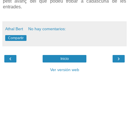
petit avanç del que podeu trobar a cadascuna de les
entrades.
Athal Bert
No hay comentarios:
Compartir
‹
›
Inicio
Ver versión web