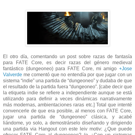
El otro día, comentando un post sobre razas de fantasía
para FATE Core, es decir razas del género medieval
fantástico (dungeoneo) para FATE Core, mi amigo
+Jose
Valverde
me comentó que no entendía por que jugar con un
sistema “indie” una partida de “dungeoneo” y dudaba de que
el resultado de la partida fuera “dungeoneo”. [cabe decir que
la etiqueta indie se refiere a independiente aunque se está
utilizando para definir a veces dinámicas narrativamente
más modernas, ambientaciones raras etc.] Total que intenté
convencerle de que era posible, al menos con FATE Core,
jugar una partida de “dungeoneo” clásica, y acabé
liándome, yo solo, a demostrárselo diseñando y dirigiendo
una partida via Hangout con este leiv motiv: ¿Que puede
ofrecer FATE Core al dungeoneo? (o ¿Con un sistemas