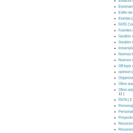
Enlaces 
Escenar
Estilo de
Exertas
(
FATE Co
Fuentes 
Gestión 
Gestión 
Inmersi
Nuevas 
Nuevos 
Off topic
opinion
(
Organiz
Otros as
Otros as
11 )
PbTA
( 2 
Persona
Persona
Proyecto
Recurso
Recursos