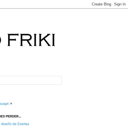
guage
▼
ES PERDER...
e diseño de Exertas