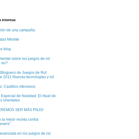
 interesa:
ción de una campaña
tas Minilite
e blog
ental sobre los juegos de rol
e no?
 Bloguero de Juegos de Rol:
e 2011 Nuevas tecnologías y rol
: Castillos ofensivos
 Especial de Navidad: El ritual de
s orientales
EREMOS SER MÁS PNJS!
 la mejor receta contra
amers"
avanzada en los juegos de rol