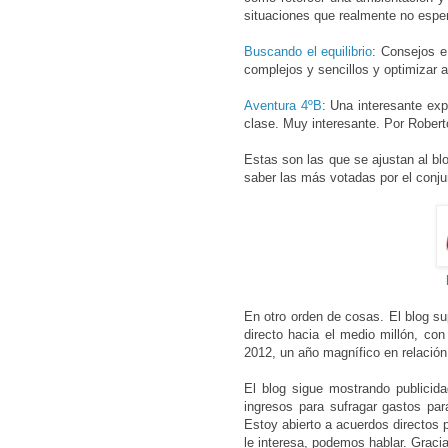
situaciones que realmente no esper
Buscando el equilibrio
: Consejos e 
complejos y sencillos y optimizar 
Aventura 4ºB
: Una interesante exp
clase. Muy interesante. Por Rober
Estas son las que se ajustan al bl
saber las más votadas por el conj
En otro orden de cosas. El blog su
directo hacia el medio millón, c
2012, un año magnífico en relación
El blog sigue mostrando publicida
ingresos para sufragar gastos para
Estoy abierto a acuerdos directos p
le interesa, podemos hablar. Graci