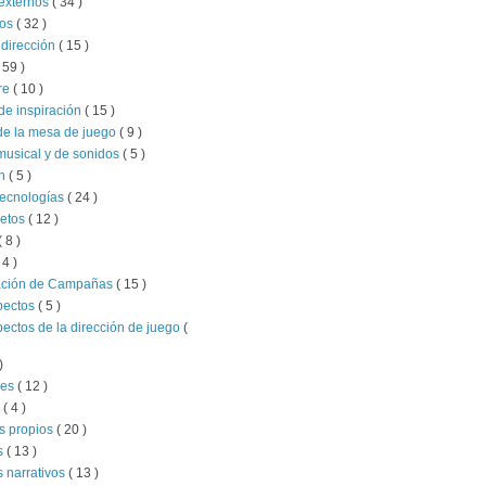
externos
( 34 )
ios
( 32 )
 dirección
( 15 )
 59 )
re
( 10 )
de inspiración
( 15 )
de la mesa de juego
( 9 )
musical y de sonidos
( 5 )
ón
( 5 )
tecnologías
( 24 )
retos
( 12 )
( 8 )
 4 )
ación de Campañas
( 15 )
pectos
( 5 )
pectos de la dirección de juego
(
)
jes
( 12 )
l
( 4 )
s propios
( 20 )
s
( 13 )
 narrativos
( 13 )