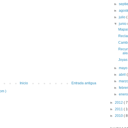
►
sept
►
agos
►
julio
(
▼
junio
Mapas
Recla
Cambi
Recur
ale
Joyas 
►
may
►
abril
(
►
marz
Inicio
Entrada antigua
►
febre
om )
►
ener
►
2012
( 7
►
2011
( 1
►
2010
( 8