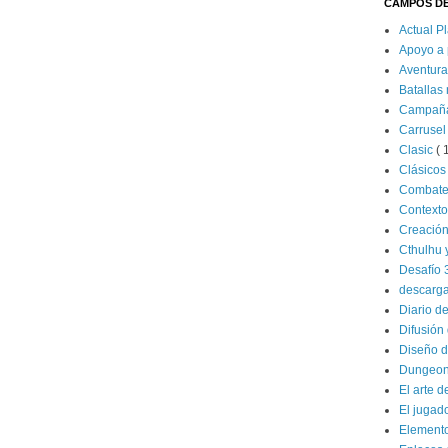
CAMPOS DE
Actual P
Apoyo a 
Aventur
Batallas
Campañ
Carrusel
Clasic
( 
Clásico
Combat
Contexto
Creació
Cthulhu 
Desafío 
descarg
Diario d
Difusión 
Diseño d
Dungeon
El arte d
El jugad
Elemento