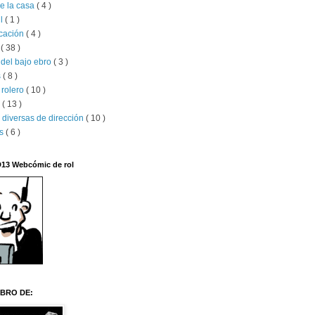
e la casa
( 4 )
il
( 1 )
ucación
( 4 )
x
( 38 )
del bajo ebro
( 3 )
s
( 8 )
 rolero
( 10 )
s
( 13 )
 diversas de dirección
( 10 )
os
( 6 )
D13 Webcómic de rol
BRO DE: