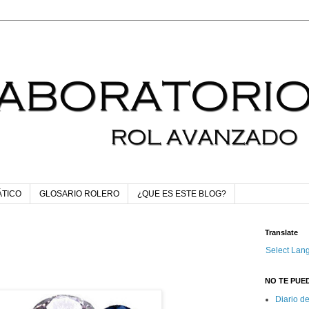
ÁTICO
GLOSARIO ROLERO
¿QUE ES ESTE BLOG?
Translate
Select Lan
NO TE PUED
Diario d