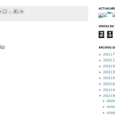
ACTUALME
VISITAS EN
2
1
:
io
ARCHIVO D
►
2021
( 7
►
2020
( 1
►
2019
( 9
►
2018
( 3
►
2016
( 5
►
2015
( 6
►
2014
( 4
▼
2013
( 8
►
dici
►
novi
►
octub