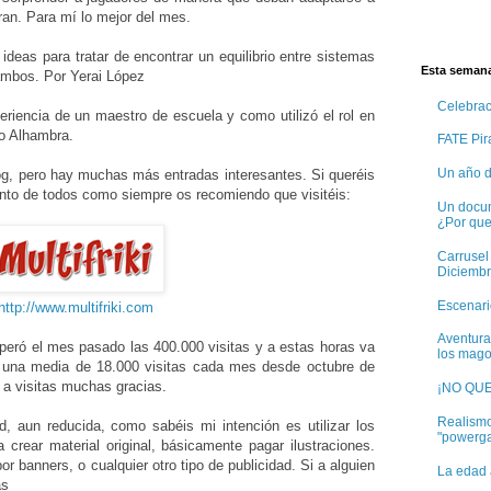
an. Para mí lo mejor del mes.
ideas para tratar de encontrar un equilibrio entre sistemas
Esta semana
ambos. Por Yerai López
Celebra
eriencia de un maestro de escuela y como utilizó el rol en
to Alhambra.
FATE Pira
Un año d
og, pero hay muchas más entradas interesantes. Si queréis
unto de todos como siempre os recomiendo que visitéis:
Un docum
¿Por qu
Carrusel
Diciembr
Escenario
http://www.multifriki.com
Aventura
peró el mes pasado las 400.000 visitas y a estas horas va
los mago
on una media de 18.000 visitas cada mes desde octubre de
 a visitas muchas gracias.
¡NO QU
Realismo
d, aun reducida, como sabéis mi intención es utilizar los
"powerg
 crear material original, básicamente pagar ilustraciones.
or banners, o cualquier otro tipo de publicidad. Si a alguien
La edad 
as