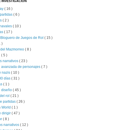
 INVESTIGACIÓN
lay
( 16 )
partidas
( 6 )
as
( 2 )
 navales
( 10 )
as
( 17 )
 Bloguero de Juegos de Rol
( 15 )
1 )
s del Mazmorreo
( 8 )
e
( 5 )
s narrativos
( 23 )
n avanzada de personajes
( 7 )
y nazis
( 10 )
30 días
( 31 )
as
( 1 )
e diseño
( 45 )
del rol
( 21 )
e partidas
( 26 )
 World
( 1 )
e dirigir
( 47 )
or
( 8 )
s narrativos
( 12 )