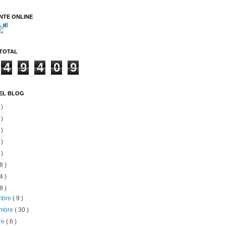
NTE ONLINE
 TOTAL
4
9
4
0
9
EL BLOG
 )
 )
 )
 )
 )
8 )
4 )
8 )
embre
( 9 )
embre
( 30 )
re
( 6 )