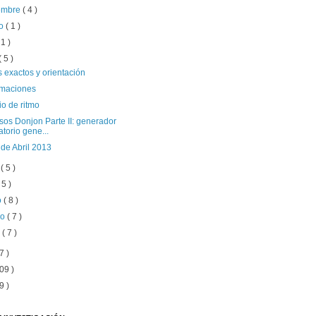
iembre
( 4 )
to
( 1 )
 1 )
( 5 )
 exactos y orientación
maciones
o de ritmo
sos Donjon Parte II: generador
atorio gene...
de Abril 2013
o
( 5 )
 5 )
o
( 8 )
ro
( 7 )
o
( 7 )
7 )
09 )
9 )