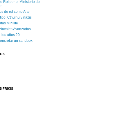
e Rol por el Ministerio de
ón
os de rol como Arte
ico: Cthulhu y nazis
tas Minilite
 Navales Avanzadas
 los años 20
concretar un sandbox
OOK
S FRIKIS