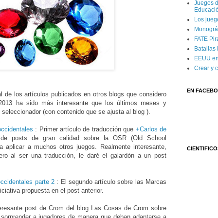
Juegos d
Educaci
Los jueg
Monográf
FATE Pira
Batallas
EEUU en
Crear y 
EN FACEB
l de los artículos publicados en otros blogs que considero
 2013 ha sido más interesante que los últimos meses y
 seleccionador (con contenido que se ajusta al blog ).
ccidentales
: Primer artículo de traducción que
+Carlos de
de posts de gran calidad sobre la OSR (Old School
a aplicar a muchos otros juegos. Realmente interesante,
CIENTIFICO
ero al ser una traducción, le daré el galardón a un post
ccidentales parte 2
: El segundo artículo sobre las Marcas
ciativa propuesta en el post anterior.
teresante post de Crom del blog Las Cosas de Crom sobre
 sorprender a jugadores de manera que deban adaptarse a