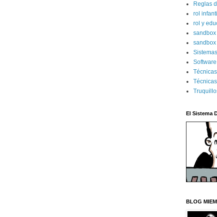
Reglas d
rol infant
rol y ed
sandbo
sandbox 
Sistema
Software
Técnica
Técnicas
Truquill
El Sistema 
BLOG MIEM