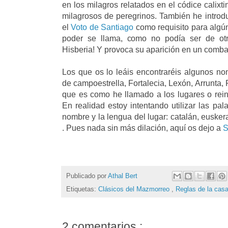
en los milagros relatados en el códice calixt
milagrosos de peregrinos. También he introd
el
Voto de Santiago
como requisito para algún
poder se llama, como no podía ser de otr
Hisberia! Y provoca su aparición en un comba
Los que os lo leáis encontraréis algunos n
de campoestrella, Fortalecia, Lexón, Arrunta
que es como he llamado a los lugares o rei
En realidad estoy intentando utilizar las pa
nombre y la lengua del lugar: catalán, euske
. Pues nada sin más dilación, aquí os dejo a
Publicado por
Athal Bert
Etiquetas:
Clásicos del Mazmorreo
,
Reglas de la cas
2 comentarios :