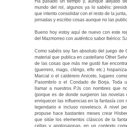
Ha pasado un tiempo y, aunque alejado del
mundo del rol, algunos ya lo sabéis: presi
que intento consolidar con el resto de la junta,
jornadas y escribo cosas aunque no las publ
Bueno hoy estoy aquí de nuevo con este reg
del Mazmorreo con auténtico sabor Ibérico: S
Como sabéis soy fan absoluto del juego de
material que publica en castellano Other Sel
de las cosas que más me gustó fue encontra
(guerrero, mago, clérigo, elfo etc.) hispani
Marcial o el calderero Aniceto, lugares co
Pasombrío o el Condado de Borja. Toda un
llamar a nuestros PJs con nombres que no
(porque es de donde surgieron las novelas 
enriquecer las influencias en la fantasía con 
legendario e incluso novelesco. A nivel p
propuse hace bastantes meses crear Hisbe
que sitúe los elementos clásicos de la fanta
celtas y anglosajonas, en un contexto com