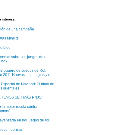
 interesa:
ción de una campaña
tas Minilite
e blog
ental sobre los juegos de rol
e no?
 Bloguero de Juegos de Rol:
e 2011 Nuevas tecnologías y rol
 Especial de Navidad: El ritual de
s orientales
EREMOS SER MÁS PNJS!
 la mejor receta contra
amers"
avanzada en los juegos de rol
e recompensas