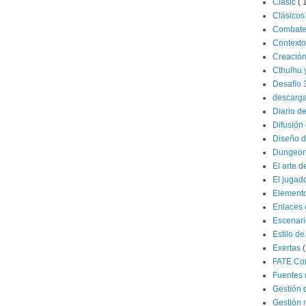
Clasic
( 
Clásico
Combat
Contexto
Creació
Cthulhu 
Desafío 
descarg
Diario d
Difusión 
Diseño d
Dungeon
El arte d
El jugad
Elemento
Enlaces 
Escenar
Estilo de
Exertas
(
FATE Co
Fuentes 
Gestión 
Gestión 