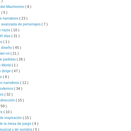
1 )
s del Mazmorreo
( 8 )
e
( 5 )
s narrativos
( 23 )
n avanzada de personajes
( 7 )
y nazis
( 10 )
30 días
( 31 )
as
( 1 )
e diseño
( 45 )
del rol
( 21 )
e partidas
( 26 )
 World
( 1 )
e dirigir
( 47 )
or
( 8 )
s narrativos
( 12 )
externos
( 34 )
ios
( 32 )
 dirección
( 15 )
 59 )
re
( 10 )
de inspiración
( 15 )
de la mesa de juego
( 9 )
musical y de sonidos
( 5 )