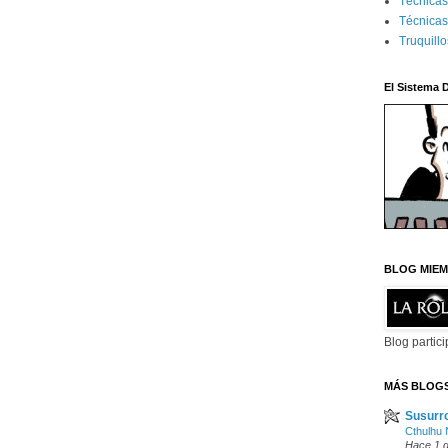
Técnica
Técnicas
Truquill
El Sistema 
BLOG MIEM
Blog partic
MÁS BLOG
Susurr
Cthulhu
Hace 1 d