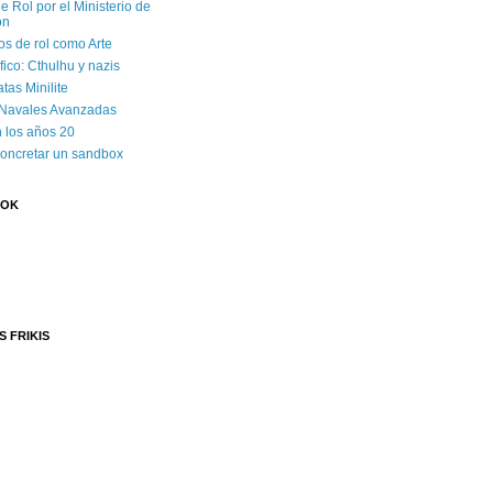
e Rol por el Ministerio de
ón
os de rol como Arte
ico: Cthulhu y nazis
tas Minilite
 Navales Avanzadas
 los años 20
concretar un sandbox
OOK
S FRIKIS