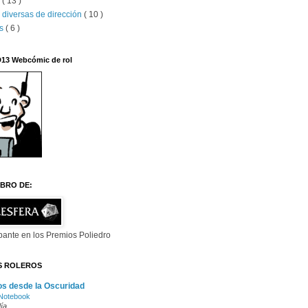
s
( 13 )
 diversas de dirección
( 10 )
os
( 6 )
D13 Webcómic de rol
BRO DE:
ipante en los Premios Poliedro
S ROLEROS
os desde la Oscuridad
 Notebook
ía