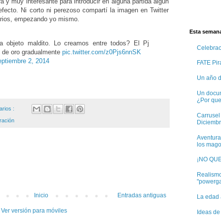
y muy interesante para introducir en alguna partida algún
fecto. Ni corto ni perezoso compartí la imagen en Twitter
varios, empezando yo mismo.
Esta semana
a objeto maldito. Lo creamos entre todos? El Pj
Celebra
 de oro gradualmente
pic.twitter.com/z0Pjs6nnSK
eptiembre 2, 2014
FATE Pira
Un año d
Un docum
¿Por qu
arios :
Carrusel
ración
Diciembr
Aventura
los mago
¡NO QU
Realismo
"powerg
Inicio
Entradas antiguas
La edad 
Ver versión para móviles
Ideas d