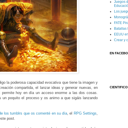
Juegos d
Educaci
Los jueg
Monográf
FATE Pira
Batallas
EEUU en
Crear y 
EN FACEB
igo la poderosa capacidad evocativa que tiene la imagen y
creación compartida, el lanzar ideas y generar nuevas, en
CIENTIFICO
rnet permite hoy en día un acceso enorme a las dos cosas.
s un poquito el proceso y os animo a que sigáis lanzando
de los tumblrs que os comenté en su día
, el
RPG Settings
,
ste post.