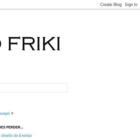
guage
▼
ES PERDER...
e diseño de Exertas