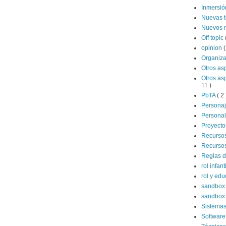
Inmersi
Nuevas 
Nuevos 
Off topic
opinion
(
Organiz
Otros as
Otros as
11 )
PbTA
( 2 
Persona
Persona
Proyecto
Recurso
Recursos
Reglas d
rol infant
rol y ed
sandbo
sandbox 
Sistema
Software