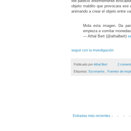
Me pareció enormemente evocadora 
objeto maldito que provocara ese e
animando a crear el objeto entre 
Mola esta imagen. Da par
empieza a vomitar monedas
— Athal Bert (@athalbert)
s
seguir con la investigación
Publicado por
Athal Bert
2 coment
Etiquetas:
Escenarios
,
Fuentes de inspi
Entradas más recientes