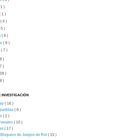
 1 )
( 1 )
o
( 4 )
 5 )
o
( 8 )
ro
( 6 )
o
( 7 )
8 )
7 )
09 )
9 )
 INVESTIGACIÓN
lay
( 16 )
partidas
( 6 )
as
( 2 )
 navales
( 10 )
as
( 17 )
 Bloguero de Juegos de Rol
( 15 )