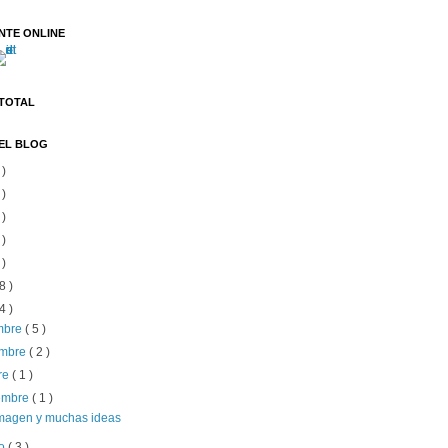
NTE ONLINE
 TOTAL
EL BLOG
 )
 )
 )
 )
 )
8 )
4 )
embre
( 5 )
embre
( 2 )
re
( 1 )
iembre
( 1 )
magen y muchas ideas
to
( 3 )