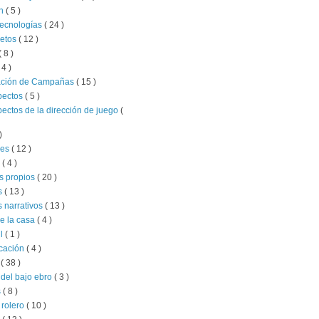
ón
( 5 )
tecnologías
( 24 )
retos
( 12 )
( 8 )
 4 )
ación de Campañas
( 15 )
pectos
( 5 )
pectos de la dirección de juego
(
)
jes
( 12 )
l
( 4 )
s propios
( 20 )
s
( 13 )
 narrativos
( 13 )
e la casa
( 4 )
il
( 1 )
ucación
( 4 )
x
( 38 )
del bajo ebro
( 3 )
s
( 8 )
 rolero
( 10 )