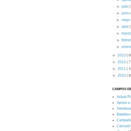
►
julio
(
►
junio
►
may
►
abril
(
►
marz
►
febre
►
ener
►
2013
( 8
►
2012
( 7
►
2011
( 1
►
2010
( 8
CAMPOS DE
Actual P
Apoyo a 
Aventur
Batallas
Campañ
Carrusel