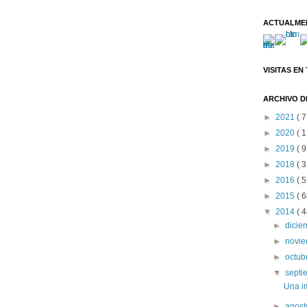
ACTUALME
VISITAS EN
ARCHIVO D
►
2021
( 7
►
2020
( 1
►
2019
( 9
►
2018
( 3
►
2016
( 5
►
2015
( 6
▼
2014
( 4
►
dici
►
novi
►
octub
▼
sept
Una i
►
agos