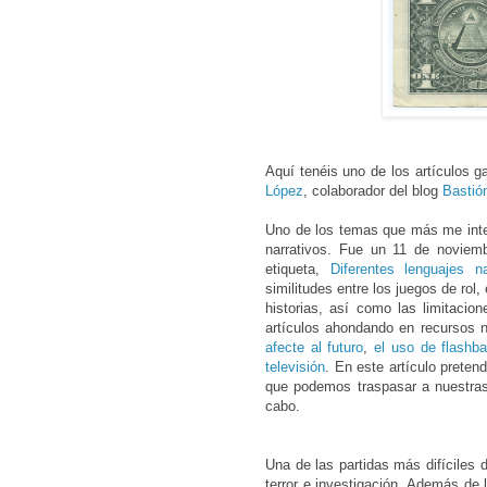
Aquí tenéis uno de los artículos 
López
, colaborador del blog
Bastió
Uno de los temas que más me inter
narrativos. Fue un 11 de noviem
etiqueta,
Diferentes lenguajes na
similitudes entre los juegos de rol, 
historias, así como las limitacio
artículos ahondando en recursos n
afecte al futuro
,
el uso de flashba
televisión
. En este artículo pretend
que podemos traspasar a nuestras
cabo.
Una de las partidas más difíciles d
terror e investigación. Además de 