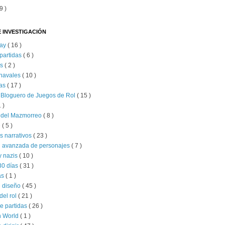
9 )
 INVESTIGACIÓN
lay
( 16 )
partidas
( 6 )
as
( 2 )
 navales
( 10 )
as
( 17 )
 Bloguero de Juegos de Rol
( 15 )
1 )
s del Mazmorreo
( 8 )
e
( 5 )
s narrativos
( 23 )
n avanzada de personajes
( 7 )
y nazis
( 10 )
30 días
( 31 )
as
( 1 )
e diseño
( 45 )
del rol
( 21 )
e partidas
( 26 )
 World
( 1 )