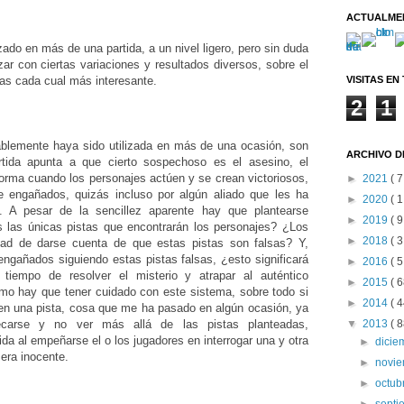
ACTUALME
ado en más de una partida, a un nivel ligero, pero sin duda
ar con ciertas variaciones y resultados diversos, sobre el
VISITAS EN
as cada cual más interesante.
2
1
ablemente haya sido utilizada en más de una ocasión, son
ARCHIVO D
rtida apunta a que cierto sospechoso es el asesino, el
forma cuando los personajes actúen y se crean victoriosos,
►
2021
( 7
e engañados, quizás incluso por algún aliado que les ha
►
2020
( 1
n. A pesar de la sencillez aparente hay que plantearse
►
2019
( 9
s las únicas pistas que encontrarán los personajes? ¿Los
►
2018
( 3
idad de darse cuenta de que estas pistas son falsas? Y,
engañados siguiendo estas pistas falsas, ¿esto significará
►
2016
( 5
 tiempo de resolver el misterio y atrapar al auténtico
►
2015
( 6
imo hay que tener cuidado con este sistema, sobre todo si
►
2014
( 4
en una pista, cosa que me ha pasado en algún ocasión, ya
▼
2013
( 8
carse y no ver más allá de las pistas planteadas,
da al empeñarse el o los jugadores en interrogar una y otra
►
dici
era inocente.
►
novi
►
octub