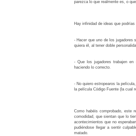
parezca lo que realmente es, o que
Hay infinidad de ideas que podrías 
- Hacer que uno de los jugadores se
quiera él, al tener doble personalid
- Que los jugadores trabajen en 
haciendo lo correcto.
- No quiero estropearos la película
la película Código Fuente (la cual 
Como habéis comprobado, este rec
comodidad, que sientan que lo tien
acontecimientos que no esperaban,
pudiéndose llegar a sentir culpab
matado.