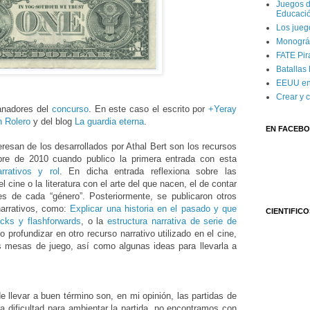
Juegos d
Educaci
Los jueg
Monográf
FATE Pira
Batallas
EEUU en
Crear y 
ganadores del
concurso
. En este caso el escrito por
+Yeray
n Rolero
y del blog
La guardia eterna
.
EN FACEB
esan de los desarrollados por Athal Bert son los recursos
bre de 2010 cuando publico la primera entrada con esta
rrativos y rol
. En dicha entrada reflexiona sobre las
el cine o la literatura con el arte del que nacen, el de contar
nes de cada “género”. Posteriormente, se publicaron otros
arrativos, como:
Explicar una historia en el pasado y que
CIENTIFICO
cks y flashforwards
, o la
estructura narrativa de serie de
o profundizar en otro recurso narrativo utilizado en el cine,
 mesas de juego, así como algunas ideas para llevarla a
e llevar a buen término son, en mi opinión, las partidas de
la dificultad para ambientar la partida, no encontramos con