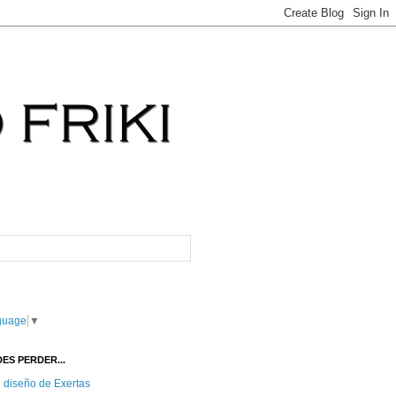
guage
▼
ES PERDER...
e diseño de Exertas