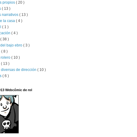
s propios
( 20 )
s
( 13 )
 narrativos
( 13 )
e la casa
( 4 )
il
( 1 )
ucación
( 4 )
x
( 38 )
del bajo ebro
( 3 )
s
( 8 )
 rolero
( 10 )
s
( 13 )
 diversas de dirección
( 10 )
os
( 6 )
D13 Webcómic de rol