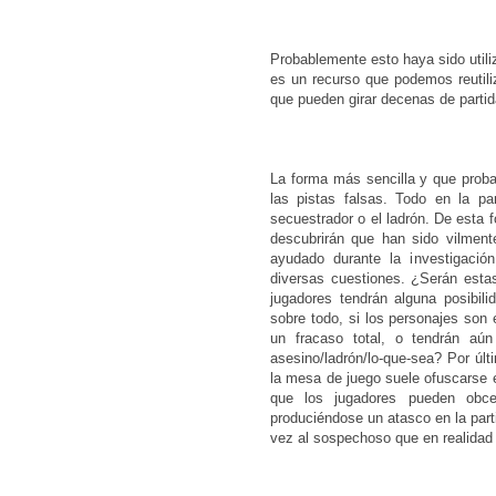
Probablemente esto haya sido utiliz
es un recurso que podemos reutiliz
que pueden girar decenas de partid
La forma más sencilla y que prob
las pistas falsas. Todo en la pa
secuestrador o el ladrón. De esta 
descubrirán que han sido vilment
ayudado durante la investigació
diversas cuestiones. ¿Serán esta
jugadores tendrán alguna posibil
sobre todo, si los personajes son 
un fracaso total, o tendrán aún
asesino/ladrón/lo-que-sea? Por últ
la mesa de juego suele ofuscarse 
que los jugadores pueden obce
produciéndose un atasco en la parti
vez al sospechoso que en realidad 