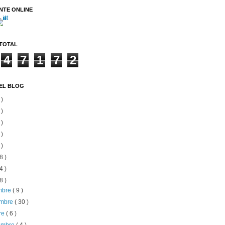
NTE ONLINE
 TOTAL
4
7
1
7
2
EL BLOG
 )
 )
 )
 )
 )
8 )
4 )
8 )
embre
( 9 )
embre
( 30 )
re
( 6 )