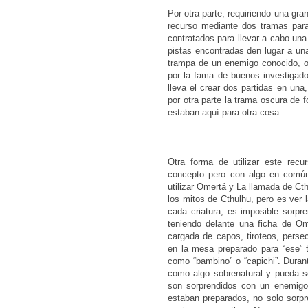
Por otra parte, requiriendo una gran
recurso mediante dos tramas para
contratados para llevar a cabo una
pistas encontradas den lugar a un
trampa de un enemigo conocido, o
por la fama de buenos investigador
lleva el crear dos partidas en una
por otra parte la trama oscura de f
estaban aquí para otra cosa.
Otra forma de utilizar este rec
concepto pero con algo en común
utilizar Omertá y La llamada de C
los mitos de Cthulhu, pero es ver 
cada criatura, es imposible sorpre
teniendo delante una ficha de Om
cargada de capos, tiroteos, perse
en la mesa preparado para “ese” ti
como “bambino” o “capichi”. Durant
como algo sobrenatural y pueda s
son sorprendidos con un enemigo
estaban preparados, no solo sorp