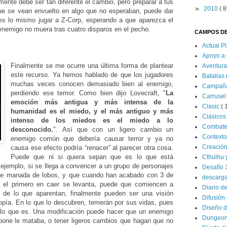
ente debe ser tan diferente el cambio, pero preparar a tus
►
2010
( 8
que se vean envuelto en algo que no esperaban, puede dar
s lo mismo jugar a Z-Corp, esperando a que aparezca el
 enemigo no muera tras cuatro disparos en el pecho.
CAMPOS DE
Actual P
Apoyo a 
Finalmente se me ocurre una última forma de plantear
Aventur
este recurso. Ya hemos hablado de que los jugadores
Batallas
muchas veces conocen demasiado bien al enemigo,
Campañ
perdiendo ese temor. Como bien dijo Lovecraft, "
La
Carrusel
emoción más antigua y más intensa de la
Clasic
( 
humanidad es el miedo, y el más antiguo y más
Clásico
intenso de los miedos es el miedo a lo
Combat
desconocido.
". Así que con un ligero cambio un
Contexto
enemigo común que debería causar terror y ya no
Creació
causa ese efecto podría “renacer” al parecer otra cosa.
Puede que ni si quiera sepan que es lo que está
Cthulhu 
 ejemplo, si se llega a convencer a un grupo de personajes
Desafío 
le manada de lobos, y que cuando han acabado con 3 de
descarg
a, el primero en caer se levanta, puede que comiencen a
Diario d
de lo que aparentan, finalmente pueden ser una visión
Difusión 
tropía. En lo que lo descubren, temerán por sus vidas, pues
Diseño d
lo que es. Una modificación puede hacer que un enemigo
Dungeon
one le mataba, o tener ligeros cambios que hagan que no