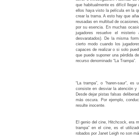
que habitualmente es difícil llega
ellos haya visto la película en la
crear la trama. A esto hay que aña
reusadas en multitud de ocasiones,
por su esencia. En muchas ocasio
jugadores resuelve el misterio
desvaratados). De la misma form
cierto modo cuando los jugadore
capaces de realizar o si solo pued
que puede suponer una pérdida de i
recurso denominado “La Trampa”.
“La trampa”, o “haren-saur”, es u
consiste en desviar la atención y l
Desde dejar pistas falsas deliberad
más oscura. Por ejemplo, conduci
resulte inocente.
El genio del cine, Hitchcock, era 
trampa” en el cine, es el utiliza
robados por Janet Leigh no son más