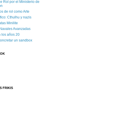
e Rol por el Ministerio de
ón
os de rol como Arte
ico: Cthulhu y nazis
tas Minilite
 Navales Avanzadas
 los años 20
concretar un sandbox
OOK
S FRIKIS