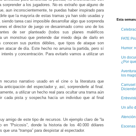
r a sorprender a los jugadores. No es extraño que alguno de
 que, aun inconscientemente, te puedas haber inspirado para
dirle que la mayoría de estas tramas ya han sido usadas y
Esta semana
 siendo tarea casi imposible desarrollar algo que sorprenda
nes el director de juego ve desanimado como uno de los
Celebra
 antes de ser planteado (todos sus planes maléficos
a un monstruo que pretende dar miedo deja de darlo en
FATE Pira
s conocen sus puntos débiles, que tipos de ataque son
Humor: r
en atacar de día. Este hecho no arruina la partida, pero sí
nterés y concentración. Para evitarlo vamos a utilizar un
Un docum
¿Por qu
Aventura
los mago
n recurso narrativo usado en el cine o la literatura que
Carrusel
a anticipación del espectador y, así, sorprenderle al final.
Diciembr
amente, a utilizar un hecho real para ocultar una trama aún
r cada pista y sospecha hacía un individuo que al final
Entrevis
Un año d
Atención
muy amigo de este tipo de recursos. Un ejemplo claro de “la
do en “Psicosis”, donde la historia de los 40.000 dólares
Escenas 
 que una “trampa” para despistar al espectador.