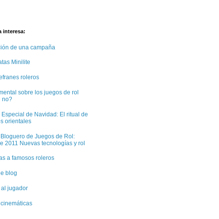
 interesa:
ción de una campaña
tas Minilite
efranes roleros
ental sobre los juegos de rol
e no?
 Especial de Navidad: El ritual de
s orientales
 Bloguero de Juegos de Rol:
e 2011 Nuevas tecnologías y rol
tas a famosos roleros
e blog
 al jugador
cinemáticas