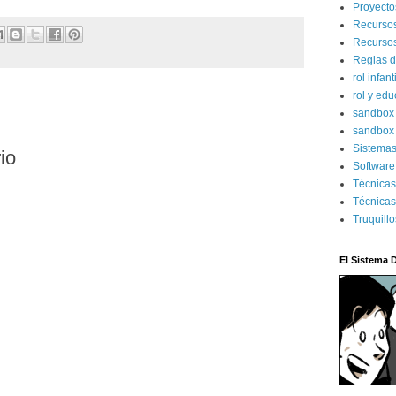
Proyecto
Recurso
Recursos
Reglas d
rol infant
rol y ed
sandbo
:
sandbox 
Sistema
io
Software
Técnica
Técnicas
Truquill
El Sistema 