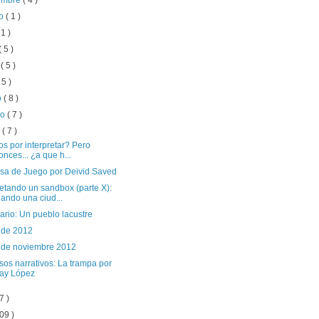
iembre
( 4 )
to
( 1 )
 1 )
( 5 )
o
( 5 )
 5 )
o
( 8 )
ro
( 7 )
o
( 7 )
s por interpretar? Pero
onces... ¿a que h...
sa de Juego por Deivid Saved
etando un sandbox (parte X):
ando una ciud...
rio: Un pueblo lacustre
 de 2012
 de noviembre 2012
os narrativos: La trampa por
ay López
7 )
09 )