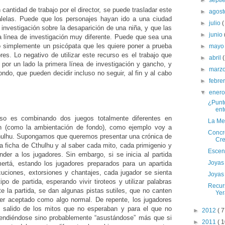
►
sept
 cantidad de trabajo por el director, se puede trasladar este
►
agos
lelas. Puede que los personajes hayan ido a una ciudad
►
julio
(
 investigación sobre la desaparición de una niña, y que las
►
junio
a línea de investigación muy diferente. Puede que sea una
 simplemente un psicópata que les quiere poner a prueba
►
may
es. Lo negativo de utilizar este recurso es el trabajo que
►
abril
(
, por un lado la primera línea de investigación y gancho, y
►
marz
ondo, que pueden decidir incluso no seguir, al fin y al cabo
►
febre
▼
ener
¿Punto
ent
urso es combinando dos juegos totalmente diferentes en
La Me
 (como la ambientación de fondo), como ejemplo voy a
Concr
thulhu. Supongamos que queremos presentar una crónica de
Cre
la ficha de Cthulhu y al saber cada mito, cada primigenio y
Escena
nder a los jugadores. Sin embargo, si se inicia al partida
Joyas
ertá, estando los jugadores preparados para un apartida
cuciones, extorsiones y chantajes, cada jugador se sienta
Joyas
po de partida, esperando vivir tiroteos y utilizar palabras
Recurs
e la partida, se dan algunas pistas sutiles, que no canten
Yer
er aceptado como algo normal. De repente, los jugadores
 salido de los mitos que no esperaban y para el que no
►
2012
( 7
rendiéndose sino probablemente “asustándose” más que si
►
2011
( 1