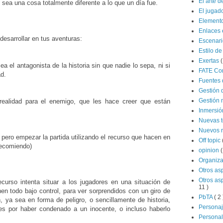
El arte d
 sea una cosa totalmente diferente a lo que un día fue.
El jugad
Elemento
Enlaces 
desarrollar en tus aventuras:
Escenar
Estilo de
Exertas
(
a el antagonista de la historia sin que nadie lo sepa, ni si
FATE Co
ad.
Fuentes 
Gestión 
Gestión 
realidad para el enemigo, que les hace creer que están
Inmersi
Nuevas 
Nuevos 
, pero empezar la partida utilizando el recurso que hacen en
Off topic
recomiendo)
opinion
(
Organiz
Otros as
Otros as
urso intenta situar a los jugadores en una situación de
11 )
en todo bajo control, para ver sorprendidos con un giro de
PbTA
( 2 
 ya sea en forma de peligro, o sencillamente de historia,
Persona
les por haber condenado a un inocente, o incluso haberlo
Persona