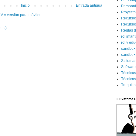
Persona
Inicio
Entrada antigua
Persona
Proyecto
Ver versión para móviles
Recurso
Recursos
om )
Reglas d
rol infant
rol y ed
sandbo
sandbox 
Sistema
Software
Técnica
Técnicas
Truquill
El Sistema 