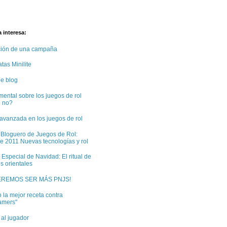
 interesa:
ción de una campaña
tas Minilite
e blog
ental sobre los juegos de rol
e no?
avanzada en los juegos de rol
 Bloguero de Juegos de Rol:
e 2011 Nuevas tecnologías y rol
 Especial de Navidad: El ritual de
s orientales
EREMOS SER MÁS PNJS!
 la mejor receta contra
amers"
 al jugador