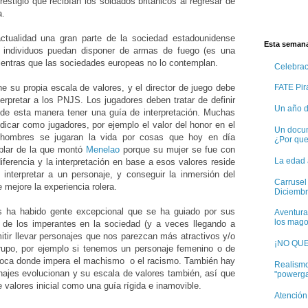
restigio que recibían los soldados británicos al regresar de
a.
actualidad una gran parte de la sociedad estadounidense
Esta semana
s individuos puedan disponer de armas de fuego (es una
ientras que las sociedades europeas no lo contemplan.
Celebra
 su propia escala de valores, y el director de juego debe
FATE Pira
terpretar a los PNJS. Los jugadores deben tratar de definir
Un año d
 de esta manera tener una guía de interpretación. Muchas
udicar como jugadores, por ejemplo el valor del honor en el
Un docum
 hombres se jugaran la vida por cosas que hoy en día
¿Por qu
ablar de la que montó
Menelao
porque su mujer se fue con
La edad 
iferencia y la interpretación en base a esos valores reside
 interpretar a un personaje, y conseguir la inmersión del
Carrusel
 mejore la experiencia rolera.
Diciembr
s ha habido gente excepcional que se ha guiado por sus
Aventura
los mago
s de los imperantes en la sociedad (y a veces llegando a
itir llevar personajes que nos parezcan más atractivos y/o
¡NO QU
grupo, por ejemplo si tenemos un personaje femenino o de
época donde impera el machismo o el racismo. También hay
Realismo
najes evolucionan y su escala de valores también, así que
"powerg
 valores inicial como una guía rígida e inamovible.
Atención