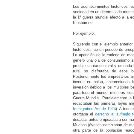
Los acontecimientos históricos re
sociedad en un determinado mome
la 1ª guerra mundial afectó a la
e
Einstein no.
Por ejemplo:
Siguiendo con el ejemplo anterio
históricos, fue un periodo de pros
La aparición de la cadena de mont
generó una ola de consumismo si
produjo un éxodo rural y creando 
rural no disfrutaba de esos b
Posteriormente los empresarios 
invertir en bolsa, encareciendo
inversión debido a los múltiples 
para todo el mundo, mientras Eur
Guerra Mundial. Paralelamente la
redactaban las primeras leyes mi
Immigration Act de 1924
). A todo 
otorgaba el
derecho al sufragio 
décadas antes empezaba a ser mayo
Muchos jóvenes cambiaban de modo
otra parte de la población reac