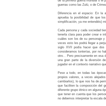
de la primera guerra mundial o el p
guerras como las Zulú, o de Crime
Diferencia en el espacio: En la 
aprueba la posibilidad de que lo
simplificación, ya me entendéis) m
Cada persona y cada sociedad tiene
tenerla clara para poder crear e in
cuáles son los de su personaje y
veces esto les podrá llegar a perj
siglo XVII podía hacer que dos
consideramos tonterías, por no h
otro... Pero precisamente en esa d
una gran parte de la diversión de
jugador en el contexto narrativo que
Pese a todo, en todas las época
propios valores, a veces alejado
cambiarlos), lo que nos ha de perm
que faciliten la composición del 
diferente grupo étnico en alguna 
que tener en cuenta que los perso
no debemos interpretar la escala de