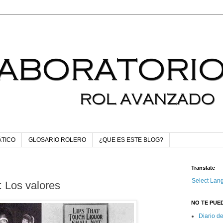
ÁTICO
GLOSARIO ROLERO
¿QUE ES ESTE BLOG?
Translate
Select Lan
2: Los valores
NO TE PUED
Diario d