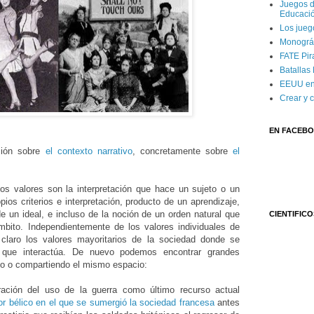
Juegos d
Educaci
Los jueg
Monográf
FATE Pira
Batallas
EEUU en
Crear y 
EN FACEB
ación sobre
el contexto narrativo
, concretamente sobre
el
os valores son la interpretación que hace un sujeto o un
ios criterios e interpretación, producto de un aprendizaje,
de un ideal, e incluso de la noción de un orden natural que
CIENTIFICO
mbito. Independientemente de los valores individuales de
claro los valores mayoritarios de la sociedad donde se
 que interactúa. De nuevo podemos encontrar grandes
po o compartiendo el mismo espacio:
ración del uso de la guerra como último recurso actual
or bélico en el que se sumergió la sociedad francesa
antes