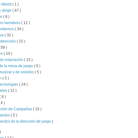
 World
( 1 )
e dirigir
( 47 )
or
( 8 )
s narrativos
( 12 )
externos
( 34 )
ios
( 32 )
 dirección
( 15 )
 59 )
re
( 10 )
de inspiración
( 15 )
de la mesa de juego
( 9 )
musical y de sonidos
( 5 )
ón
( 5 )
tecnologías
( 24 )
retos
( 12 )
( 8 )
 4 )
ación de Campañas
( 15 )
pectos
( 5 )
pectos de la dirección de juego
(
)