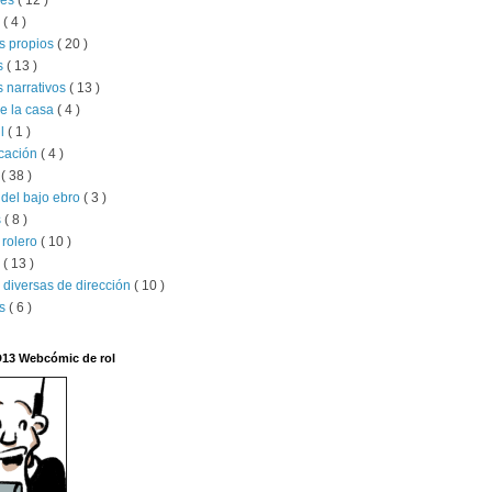
jes
( 12 )
l
( 4 )
s propios
( 20 )
s
( 13 )
 narrativos
( 13 )
e la casa
( 4 )
il
( 1 )
ucación
( 4 )
x
( 38 )
del bajo ebro
( 3 )
s
( 8 )
 rolero
( 10 )
s
( 13 )
 diversas de dirección
( 10 )
os
( 6 )
D13 Webcómic de rol