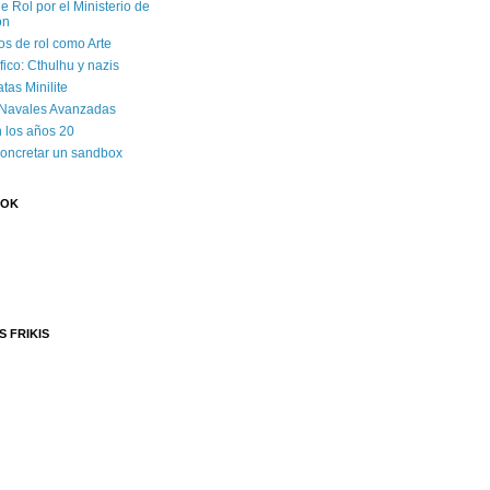
e Rol por el Ministerio de
ón
os de rol como Arte
ico: Cthulhu y nazis
tas Minilite
 Navales Avanzadas
 los años 20
concretar un sandbox
OOK
S FRIKIS