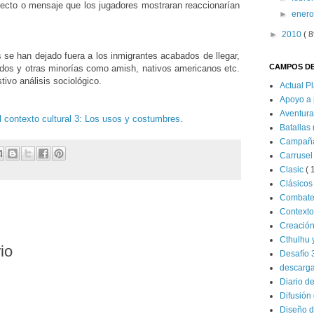
ecto o mensaje que los jugadores mostraran reaccionarían
►
ener
►
2010
( 8
 se han dejado fuera a los inmigrantes acabados de llegar,
CAMPOS DE
dos y otras minorías como amish, nativos americanos etc.
tivo análisis
sociológico
.
Actual P
Apoyo a 
Aventur
l contexto cultural 3: Los usos y costumbres
.
Batallas
Campañ
Carrusel
Clasic
( 
Clásico
Combat
Contexto
:
Creació
Cthulhu 
io
Desafío 
descarg
Diario d
Difusión 
Diseño d