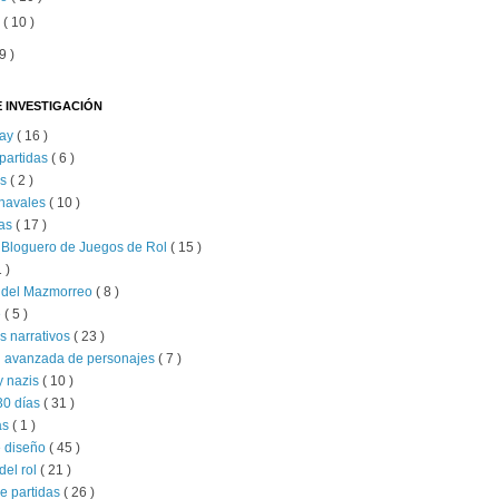
o
( 10 )
9 )
 INVESTIGACIÓN
lay
( 16 )
partidas
( 6 )
as
( 2 )
 navales
( 10 )
as
( 17 )
 Bloguero de Juegos de Rol
( 15 )
1 )
s del Mazmorreo
( 8 )
e
( 5 )
s narrativos
( 23 )
n avanzada de personajes
( 7 )
y nazis
( 10 )
30 días
( 31 )
as
( 1 )
e diseño
( 45 )
del rol
( 21 )
e partidas
( 26 )