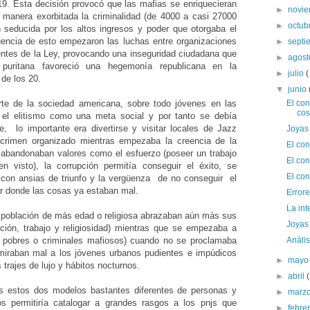
9. Esta decisión provocó que las mafias se enriquecieran
►
novi
 manera exorbitada la criminalidad (de 4000 a casi 27000
►
octub
 seducida por los altos ingresos y poder que otorgaba el
ncia de esto empezaron las luchas entre organizaciones
►
sept
entes de la Ley, provocando una inseguridad ciudadana que
►
agos
 puritana favoreció una hegemonía republicana en la
►
julio
(
 de los 20.
▼
junio
El con
te de la sociedad americana, sobre todo jóvenes en las
cos
 el elitismo como una meta social y por tanto se debía
, lo importante era divertirse y visitar locales de Jazz
Joyas
l crimen organizado mientras empezaba la creencia de la
El con
abandonaban valores como el esfuerzo (poseer un trabajo
El con
en visto), la corrupción permitía conseguir el éxito, se
El con
 con ansias de triunfo y la vergüenza de no conseguir el
ar donde las cosas ya estaban mal.
Errore
La int
a población de más edad o religiosa abrazaban aún más sus
Joyas 
adición, trabajo y religiosidad) mientras que se empezaba a
Anális
or pobres o criminales mafiosos) cuando no se proclamaba
 miraban mal a los jóvenes urbanos pudientes e impúdicos
►
may
rajes de lujo y hábitos nocturnos.
►
abril
s estos dos modelos bastantes diferentes de personas y
►
marz
s permitiría catalogar a grandes rasgos a los pnjs que
►
febre