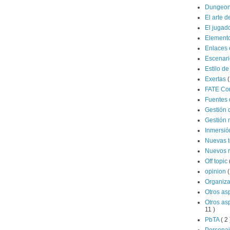
Dungeon
El arte d
El jugad
Elemento
Enlaces 
Escenar
Estilo de
Exertas
(
FATE Co
Fuentes 
Gestión 
Gestión 
Inmersi
Nuevas 
Nuevos 
Off topic
opinion
(
Organiz
Otros as
Otros as
11 )
PbTA
( 2 