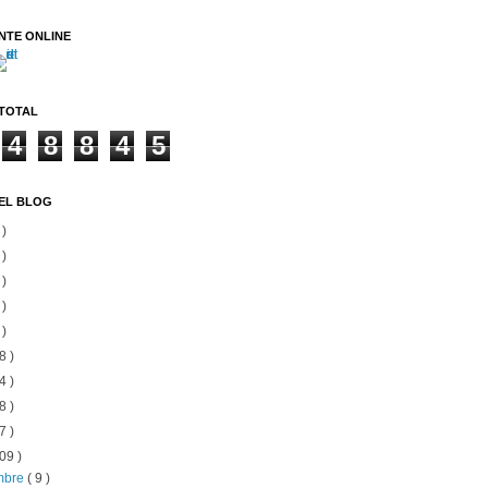
NTE ONLINE
 TOTAL
4
8
8
4
5
EL BLOG
 )
 )
 )
 )
 )
8 )
4 )
8 )
7 )
09 )
embre
( 9 )