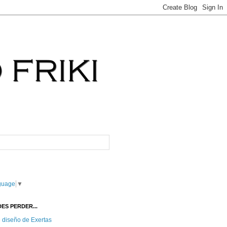
guage
▼
ES PERDER...
e diseño de Exertas