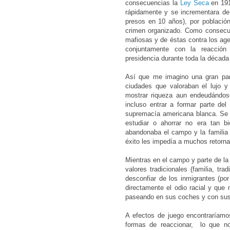
consecuencias la
Ley Seca
en 191
rápidamente y se incrementara de
presos en 10 años), por población
crimen organizado. Como consecue
mafiosas y de éstas contra los ag
conjuntamente con la reacción
presidencia durante toda la década
Así que me imagino una gran par
ciudades que valoraban el lujo y
mostrar riqueza aun endeudándose
incluso entrar a formar parte de
supremacía americana blanca. Se 
estudiar o ahorrar no era tan bi
abandonaba el campo y la familia
éxito les impedía a muchos retorn
Mientras en el campo y parte de l
valores tradicionales (familia, tr
desconfiar de los inmigrantes (p
directamente el odio racial y que
paseando en sus coches y con sus t
A efectos de juego encontraríamo
formas de reaccionar, lo que no