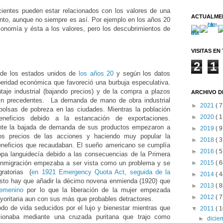
cientes pueden estar relacionados con los valores de una
ACTUALME
nto, aunque no siempre es
así
. Por ejemplo en los años 20
conomía
y ésta a los valores, pero los descubrimientos de
VISITAS EN
2
1
r de los estados unidos de
los años 20
y según los datos
peridad económica que favoreció una burbuja especulativa.
aje industrial (bajando precios) y de la compra a plazos
ARCHIVO D
n precedentes. La demanda de mano de obra industrial
►
2021
( 7
bolsas de pobreza en las ciudades. Mientras la población
►
2020
( 1
eneficios debido a la estancación de exportaciones.
ante la bajada de demanda de sus productos empezaron a
►
2019
( 9
 los precios de las acciones y haciendo muy popular la
►
2018
( 3
beneficios que recaudaban. El sueño americano se cumplía
►
2016
( 5
opa languidecía debido a las consecuencias de la Primera
►
2015
( 6
 inmigración empezaba a ser vista como un problema y se
gratorias (
en 1921 Emergency Quota Act, seguida de la
►
2014
( 4
esto hay que añadir la décimo novena enmienda
(1920) que
►
2013
( 8
femenino
por lo que la liberación de la mujer empezada
►
2012
( 7
ritaria aun con sus más que probables detractores.
 de vida seducidos por el lujo y bienestar mientras que
▼
2011
( 1
cionaba mediante una cruzada puritana que trajo como
►
dici