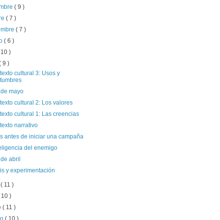
embre
( 9 )
re
( 7 )
iembre
( 7 )
to
( 6 )
 10 )
( 9 )
texto cultural 3: Usos y
tumbres
 de mayo
texto cultural 2: Los valores
texto cultural 1: Las creencias
texto narrativo
s antes de iniciar una campaña
eligencia del enemigo
de abril
is y experimentación
o
( 11 )
( 10 )
o
( 11 )
ro
( 10 )