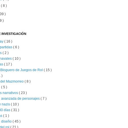
o
( 8 )
09 )
9 )
 INVESTIGACIÓN
lay
( 16 )
partidas
( 6 )
as
( 2 )
 navales
( 10 )
as
( 17 )
 Bloguero de Juegos de Rol
( 15 )
1 )
s del Mazmorreo
( 8 )
e
( 5 )
s narrativos
( 23 )
n avanzada de personajes
( 7 )
y nazis
( 10 )
30 días
( 31 )
as
( 1 )
e diseño
( 45 )
del rol
( 21 )