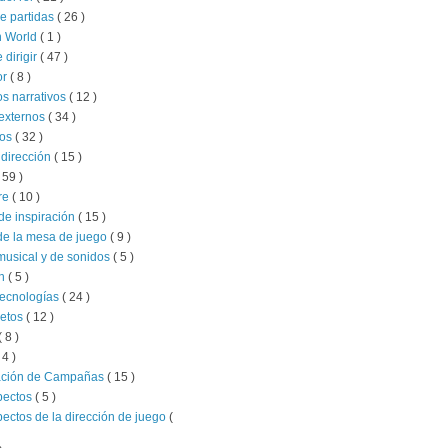
e partidas
( 26 )
 World
( 1 )
e dirigir
( 47 )
or
( 8 )
s narrativos
( 12 )
externos
( 34 )
ios
( 32 )
 dirección
( 15 )
 59 )
re
( 10 )
de inspiración
( 15 )
de la mesa de juego
( 9 )
musical y de sonidos
( 5 )
ón
( 5 )
tecnologías
( 24 )
retos
( 12 )
( 8 )
 4 )
ación de Campañas
( 15 )
pectos
( 5 )
pectos de la dirección de juego
(