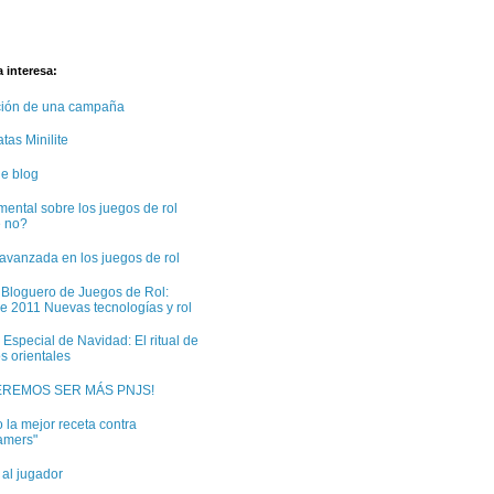
 interesa:
ción de una campaña
tas Minilite
e blog
ental sobre los juegos de rol
e no?
avanzada en los juegos de rol
 Bloguero de Juegos de Rol:
e 2011 Nuevas tecnologías y rol
 Especial de Navidad: El ritual de
s orientales
EREMOS SER MÁS PNJS!
 la mejor receta contra
amers"
 al jugador