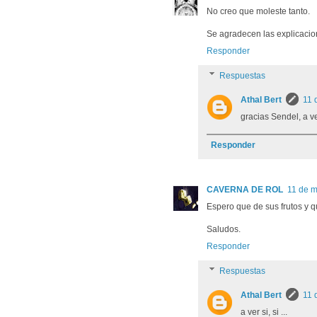
No creo que moleste tanto.
Se agradecen las explicacion
Responder
Respuestas
Athal Bert
11 
gracias Sendel, a ver 
Responder
CAVERNA DE ROL
11 de m
Espero que de sus frutos y q
Saludos.
Responder
Respuestas
Athal Bert
11 
a ver si, si ...