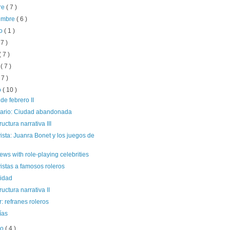
re
( 7 )
iembre
( 6 )
to
( 1 )
 7 )
( 7 )
o
( 7 )
 7 )
o
( 10 )
de febrero II
ario: Ciudad abandonada
ructura narrativa III
ista: Juanra Bonet y los juegos de
iews with role-playing celebrities
istas a famosos roleros
cidad
ructura narrativa II
 refranes roleros
ías
ro
( 4 )