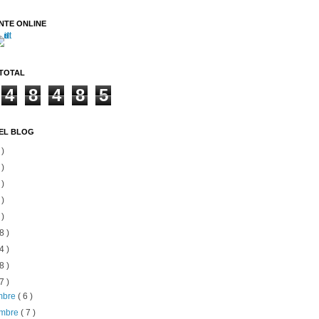
NTE ONLINE
 TOTAL
4
8
4
8
5
EL BLOG
 )
 )
 )
 )
 )
8 )
4 )
8 )
7 )
embre
( 6 )
embre
( 7 )