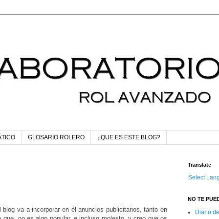
ÁTICO
GLOSARIO ROLERO
¿QUE ES ESTE BLOG?
Translate
Select Lan
NO TE PUED
blog va a incorporar en él anuncios publicitarios, tanto en
Diario d
 que no es algo popular, e incluso molesto, y creo que os