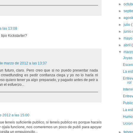
►
octub
►
sept
►
agos
►
julio
(
a las 13:08
►
junio
tipo Kickstarter?
►
may
►
abril
(
▼
marz
Joyas 
de marzo de 2012 a las 13:37
Escen
un futuro, claro. Pero creo que si no puedo presentar nada
La est
 crowdfunding es pedir confianza ciega y yo no lo haría ni
Entrev
 eso quiero tener ya algo preparado, y pagado antes de peir a
rol
 el esfuerzo...
Interv
Entrev
Publi
La est
e 2012 a las 15:00
Humor:
ue teneis suficiente publico, si teneis publico es porque haceis
Ucron
 y ojala funcione, nos comeremos un poco de publi para apoyar
cesita un empujoncito...
►
febre