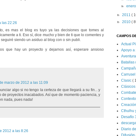
►
ener
►
2011
( 1
►
2010
( 8
 las 22:26
to, es mas el blog es tuyo ya las decisiones que tomes al
camente a ti. Eso sí, dice mucho y bien de ti que lo comentes y
CAMPOS DE
 seguiré siendo un asiduo al blog con o sin publi.
Actual P
os que hay un proyecto y dejarnos así, esperare ansioso
Apoyo a 
Aventur
Batallas
Campañ
Carrusel
Clasic
( 
de marzo de 2012 a las 11:09
Clásico
nciar algo si no tengo la certeza de que llegará a su fin... y
Combat
no de proyectos inacabados. Así que de momento paciencia, y
Contexto
en nada, pues nada!
Creació
Cthulhu 
Desafío 
descarg
Diario d
e 2012 a las 8:26
Difusión 