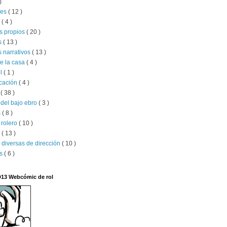
)
jes
( 12 )
l
( 4 )
s propios
( 20 )
s
( 13 )
 narrativos
( 13 )
e la casa
( 4 )
il
( 1 )
ucación
( 4 )
x
( 38 )
del bajo ebro
( 3 )
s
( 8 )
 rolero
( 10 )
s
( 13 )
 diversas de dirección
( 10 )
os
( 6 )
D13 Webcómic de rol