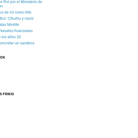
e Rol por el Ministerio de
ón
os de rol como Arte
ico: Cthulhu y nazis
tas Minilite
 Navales Avanzadas
 los años 20
concretar un sandbox
OOK
S FRIKIS