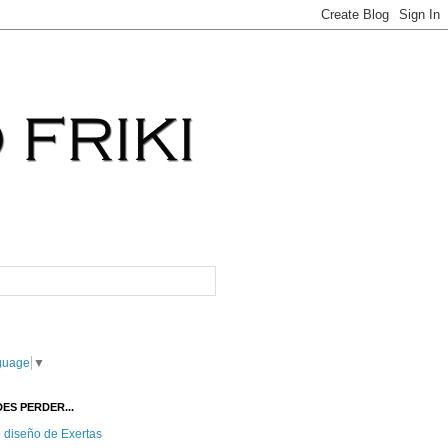
guage
▼
ES PERDER...
e diseño de Exertas