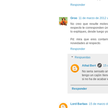
Responder
Groo
11 de marzo de 2012 a
No creo que resulte moles
respecto te corresponden úni
lo expliques, desde luego yo
Pd: mira que eres contarn
novedades al respecto.
Responder
Respuestas
Athal Bert
15 
No seria sensato anu
tengo un cajón lle
si no ha de acabar 
Responder
Lord Barbas
15 de marzo d