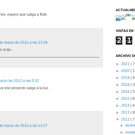
ACTUALME
es, espero que salga a flote.
VISITAS EN
2
1
de marzo de 2012 a las 13:34
si tal...
ARCHIVO D
►
2021
( 7
►
2020
( 1
►
2019
( 9
arzo de 2012 a las 0:32
►
2018
( 3
ue ese proyecto salga a la luz.
►
2016
( 5
►
2015
( 6
►
2014
( 4
►
2013
( 8
▼
2012
( 7
►
dici
de marzo de 2012 a las 13:37
►
novi