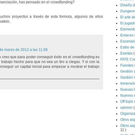
inanciación, has pensado en el crowdfunding?
Diseño d
Dungeon
uchos proyectos a través de esta formula, algunos de ellos
El arte d
satelo.
El jugad
Elemento
Enlaces 
Escenar
Estilo de
de marzo de 2012 a las 11:08
Exertas
(
o creo que para poder conseguir éxito en el crowdfunding es
FATE Co
 trabajo hecho para que no sea un tiro a ciegas. Y si con la
Fuentes 
nseguir un capital inicial para empezar a mostrar el trabajo
Gestión 
Gestión 
Inmersi
Nuevas 
Nuevos 
Off topic
opinion
(
Organiz
Otros as
Otros as
11 )