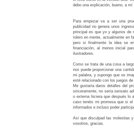
debo una explicación, bueno, a mí
Para empezar va a ser una prueb
publicidad no genera unos ingresos
principal es que yo y algunos de
rolero en mente, actualmente en fa
pero si finalmente la idea se e
financiación, al menos inicial pa
ilustradores.
Como se trata de una cosa a largo
nos puede proporcionar una cantid
mi palabra, y supongo que os ima
esté relacionado con los juegos d
Me gustaría daros detalles del p
sinceramente, no sería sensato ade
o externa hiciera que después lo
caso tenéis mi promesa que si el
informados e incluso poder partici
Así que disculpad las molestias y 
vosotros, gracias.