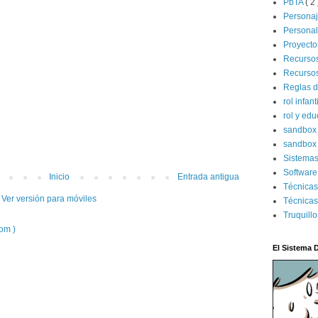
PbTA
( 2 
Persona
Persona
Proyecto
Recurso
Recursos
Reglas d
rol infant
rol y ed
sandbo
sandbox 
Sistema
Software
Inicio
Entrada antigua
Técnica
Ver versión para móviles
Técnicas
Truquill
om )
El Sistema 