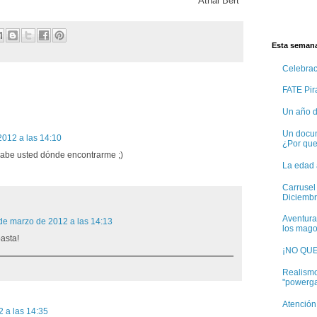
Athal Bert
Esta semana
Celebra
FATE Pira
Un año d
Un docum
2012 a las 14:10
¿Por qu
 sabe usted dónde encontrarme ;)
La edad 
Carrusel
Diciembr
Aventura
de marzo de 2012 a las 14:13
los mago
asta!
¡NO QU
Realismo
"powerg
Atención
 a las 14:35