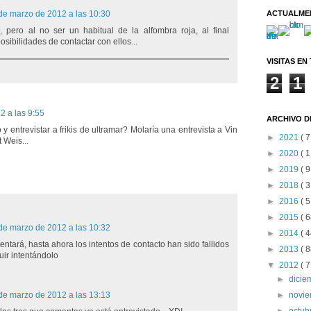
de marzo de 2012 a las 10:30
ACTUALME
x, pero al no ser un habitual de la alfombra roja, al final
sibilidades de contactar con ellos...
VISITAS EN
2
1
2 a las 9:55
ARCHIVO D
o y entrevistar a frikis de ultramar? Molaría una entrevista a Vin
►
2021
( 7
 Weis...
►
2020
( 1
►
2019
( 9
►
2018
( 3
►
2016
( 5
►
2015
( 6
de marzo de 2012 a las 10:32
►
2014
( 4
entará, hasta ahora los intentos de contacto han sido fallidos
►
2013
( 8
ir intentándolo
▼
2012
( 7
►
dici
de marzo de 2012 a las 13:13
►
novi