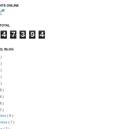
NTE ONLINE
 TOTAL
4
7
3
9
4
EL BLOG
 )
 )
 )
 )
 )
8 )
4 )
8 )
7 )
embre
( 6 )
embre
( 7 )