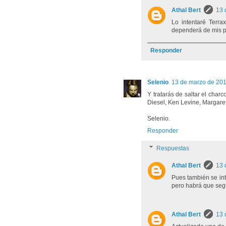
Athal Bert
13 
Lo intentaré Terra
dependerá de mis po
Responder
Selenio
13 de marzo de 201
Y tratarás de saltar el charc
Diesel, Ken Levine, Margaret
Selenio.
Responder
Respuestas
Athal Bert
13 
Pues también se int
pero habrá que segu
Athal Bert
13 