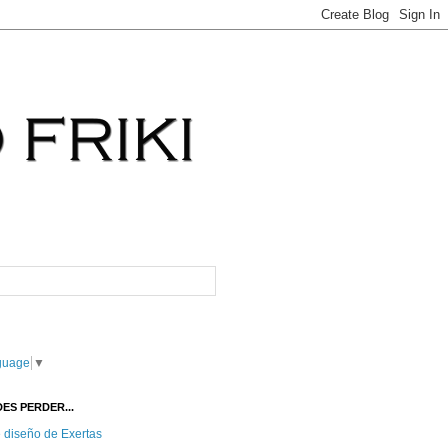
guage
▼
ES PERDER...
e diseño de Exertas