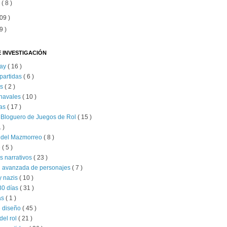
o
( 8 )
09 )
9 )
 INVESTIGACIÓN
lay
( 16 )
partidas
( 6 )
as
( 2 )
 navales
( 10 )
as
( 17 )
 Bloguero de Juegos de Rol
( 15 )
1 )
s del Mazmorreo
( 8 )
e
( 5 )
s narrativos
( 23 )
n avanzada de personajes
( 7 )
y nazis
( 10 )
30 días
( 31 )
as
( 1 )
e diseño
( 45 )
del rol
( 21 )