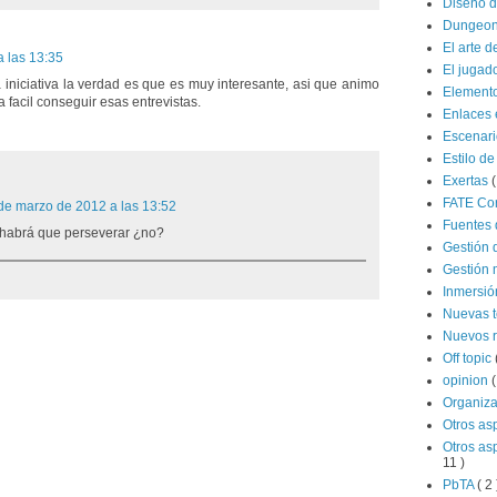
Diseño d
Dungeon
El arte d
 las 13:35
El jugad
iniciativa la verdad es que es muy interesante, asi que animo
Elemento
facil conseguir esas entrevistas.
Enlaces 
Escenar
Estilo de
Exertas
(
FATE Co
de marzo de 2012 a las 13:52
Fuentes 
o habrá que perseverar ¿no?
Gestión 
Gestión 
Inmersi
Nuevas 
Nuevos 
Off topic
opinion
(
Organiz
Otros as
Otros as
11 )
PbTA
( 2 