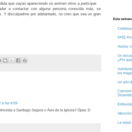
dida que vayan apareciendo se animen otros a participar.
udar a contactar con alguna persona conocida más, se
e. Y disculpadme por adelantado, no creo que sea un gran
Esta semana
Celebra
FATE Pira
Humor: r
Un docum
¿Por qu
Aventura
los mago
Un año d
Carrusel
Diciembr
 a las 9:09
Entrevis
revista a Santiago Segura o Álex de la Iglesia? Ójala :D
Atención
La edad 