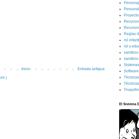
Persona
Persona
Proyecto
Recurso
Recursos
Reglas d
rol infant
rol y ed
sandbo
sandbox 
Sistema
Inicio
Entrada antigua
Software
Técnica
om )
Técnicas
Truquill
El Sistema 