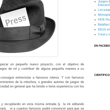
Juegos d
Educaci
Los jueg
Monográf
FATE Pira
Batallas
EEUU en
Crear y 
EN FACEB
empezar un pequeño nuevo proyecto, con el objetivo de
juegos de rol y contribuir de alguna pequeña manera a su
CIENTIFICO
e conseguir entrevistas a famosos roleros. Y con famosos
eminentes de la rolesfera, o grandes autores de juegos de
ociedad en general que ha tenido o tiene experiencia con los
o y recopilando en esta misma entrada (y la iré editando
urará, ni a cuantos famosos podré convencer para que se