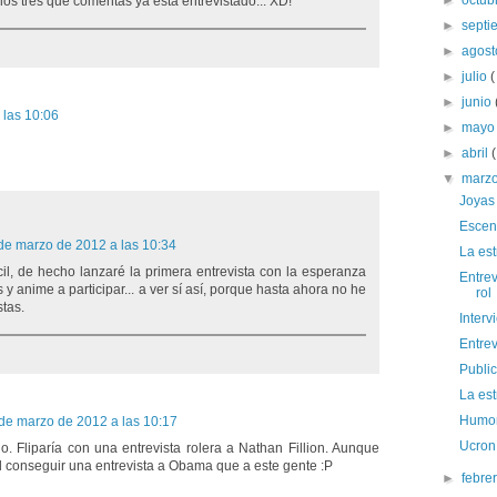
►
octub
los tres que comentas ya está entrevistado... XD!
►
sept
►
agos
►
julio
(
►
junio
 las 10:06
►
may
►
abril
(
▼
marz
Joyas 
Escen
de marzo de 2012 a las 10:34
La est
cil, de hecho lanzaré la primera entrevista con la esperanza
Entrev
y anime a participar... a ver sí así, porque hasta ahora no he
rol
tas.
Interv
Entrev
Publi
La est
Humor:
de marzo de 2012 a las 10:17
Ucron
o. Fliparía con una entrevista rolera a Nathan Fillion. Aunque
l conseguir una entrevista a Obama que a este gente :P
►
febre