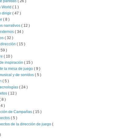
e partidas
( 26 )
 World
( 1 )
e dirigir
( 47 )
or
( 8 )
s narrativos
( 12 )
externos
( 34 )
ios
( 32 )
 dirección
( 15 )
 59 )
re
( 10 )
de inspiración
( 15 )
de la mesa de juego
( 9 )
musical y de sonidos
( 5 )
ón
( 5 )
tecnologías
( 24 )
retos
( 12 )
( 8 )
 4 )
ación de Campañas
( 15 )
pectos
( 5 )
pectos de la dirección de juego
(
)