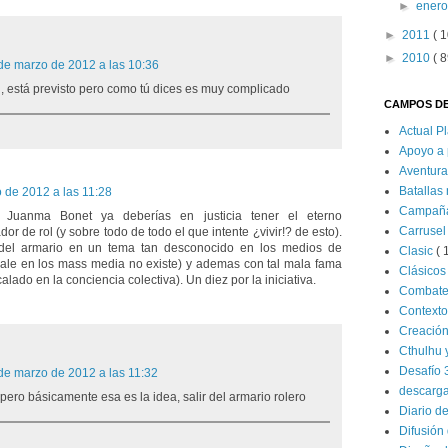
►
ener
►
2011
( 1
►
2010
( 8
de marzo de 2012 a las 10:36
u, está previsto pero como tú dices es muy complicado
CAMPOS DE
Actual P
Apoyo a 
Aventur
Batallas
 de 2012 a las 11:28
Campañ
Juanma Bonet ya deberías en justicia tener el eterno
Carrusel
r de rol (y sobre todo de todo el que intente ¿vivir!? de esto).
 del armario en un tema tan desconocido en los medios de
Clasic
( 
sale en los mass media no existe) y ademas con tal mala fama
Clásico
calado en la conciencia colectiva). Un diez por la iniciativa.
Combat
Contexto
Creació
Cthulhu 
Desafío 
de marzo de 2012 a las 11:32
descarg
pero básicamente esa es la idea, salir del armario rolero
Diario d
Difusión 