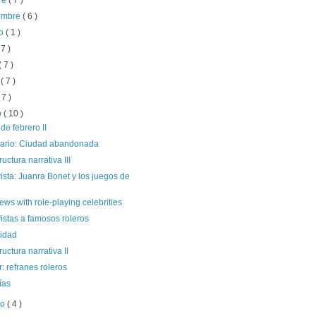
re
( 7 )
iembre
( 6 )
to
( 1 )
 7 )
( 7 )
o
( 7 )
 7 )
o
( 10 )
de febrero II
ario: Ciudad abandonada
ructura narrativa III
ista: Juanra Bonet y los juegos de
iews with role-playing celebrities
istas a famosos roleros
cidad
ructura narrativa II
 refranes roleros
ías
ro
( 4 )