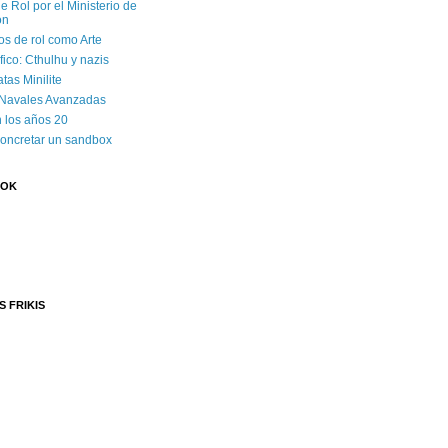
e Rol por el Ministerio de
ón
os de rol como Arte
ico: Cthulhu y nazis
tas Minilite
 Navales Avanzadas
 los años 20
concretar un sandbox
OOK
S FRIKIS