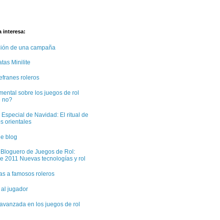
 interesa:
ción de una campaña
tas Minilite
efranes roleros
ental sobre los juegos de rol
e no?
 Especial de Navidad: El ritual de
s orientales
e blog
 Bloguero de Juegos de Rol:
e 2011 Nuevas tecnologías y rol
tas a famosos roleros
 al jugador
avanzada en los juegos de rol