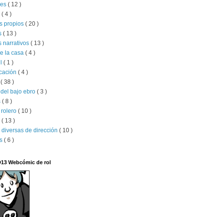
jes
( 12 )
l
( 4 )
s propios
( 20 )
s
( 13 )
 narrativos
( 13 )
e la casa
( 4 )
il
( 1 )
ucación
( 4 )
x
( 38 )
del bajo ebro
( 3 )
s
( 8 )
 rolero
( 10 )
s
( 13 )
 diversas de dirección
( 10 )
os
( 6 )
D13 Webcómic de rol