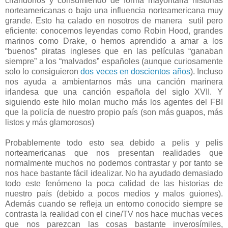
criándonos y consumiendo de forma mayoritaria historias
norteamericanas o bajo una influencia norteamericana muy
grande. Esto ha calado en nosotros de manera sutil pero
eficiente: conocemos leyendas como Robin Hood, grandes
marinos como Drake, o hemos aprendido a amar a los
“buenos” piratas ingleses que en las películas “ganaban
siempre” a los “malvados” españoles (aunque curiosamente
solo lo consiguieron
dos veces en doscientos años
). Incluso
nos ayuda a ambientarnos más una canción marinera
irlandesa que una canción española del siglo XVII. Y
siguiendo este hilo molan mucho más los agentes del FBI
que la policía de nuestro propio país (son más guapos, más
listos y más glamorosos)
Probablemente todo esto sea debido a pelis y pelis
norteamericanas que nos presentan realidades que
normalmente muchos no podemos contrastar y por tanto se
nos hace bastante fácil idealizar. No ha ayudado demasiado
todo este fenómeno la poca calidad de las historias de
nuestro país (debido a pocos medios y malos guiones).
Además cuando se refleja un entorno conocido siempre se
contrasta la realidad con el cine/TV nos hace muchas veces
que nos parezcan las cosas bastante inverosímiles,