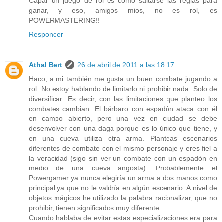
Capar un juego de rol es como saltarse las reglas para
ganar, y eso, amigos mios, no es rol, es
POWERMASTERING!!
Responder
Athal Bert
26 de abril de 2011 a las 18:17
Haco, a mi también me gusta un buen combate jugando a
rol. No estoy hablando de limitarlo ni prohibir nada. Solo de
diversificar: Es decir, con las limitaciones que planteo los
combates cambian: El bárbaro con espadón ataca con él
en campo abierto, pero una vez en ciudad se debe
desenvolver con una daga porque es lo único que tiene, y
en una cueva utiliza otra arma. Planteas escenarios
diferentes de combate con el mismo personaje y eres fiel a
la veracidad (sigo sin ver un combate con un espadón en
medio de una cueva angosta). Probablemente el
Powergamer ya nunca elegiría un arma a dos manos como
principal ya que no le valdría en algún escenario. A nivel de
objetos mágicos he utilizado la palabra racionalizar, que no
prohibir, tienen significados muy diferente.
Cuando hablaba de evitar estas especializaciones era para