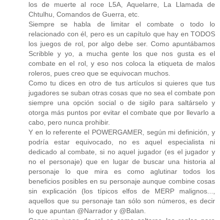
los de muerte al roce L5A, Aquelarre, La Llamada de
Chtulhu, Comandos de Guerra, etc.
Siempre se habla de limitar el combate o todo lo
relacionado con él, pero es un capítulo que hay en TODOS
los juegos de rol, por algo debe ser. Como apuntábamos
Scribble y yo, a mucha gente los que nos gusta es el
combate en el rol, y eso nos coloca la etiqueta de malos
roleros, pues creo que se equivocan muchos.
Como tu dices en otro de tus artículos si quieres que tus
jugadores se suban otras cosas que no sea el combate pon
siempre una opción social o de sigilo para saltárselo y
otorga más puntos por evitar el combate que por llevarlo a
cabo, pero nunca prohibir.
Y en lo referente el POWERGAMER, según mi definición, y
podría estar equivocado, no es aquel especialista ni
dedicado al combate, si no aquel jugador (es el jugador y
no el personaje) que en lugar de buscar una historia al
personaje lo que mira es como aglutinar todos los
beneficios posibles en su personaje aunque combine cosas
sin explicación (los típicos elfos de MERP malignos...,
aquellos que su personaje tan sólo son números, es decir
lo que apuntan @Narrador y @Balan.