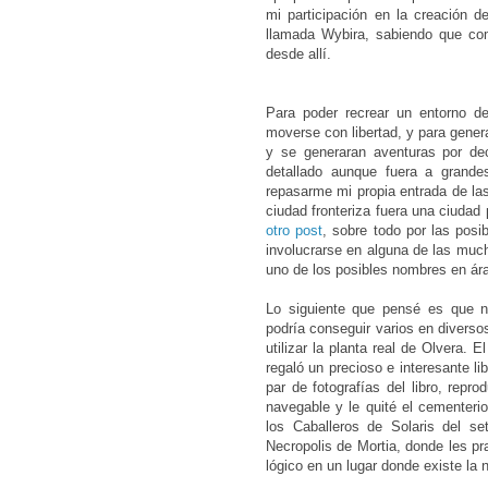
mi participación en la creación d
llamada Wybira, sabiendo que como
desde allí.
Para poder recrear un entorno de
moverse con libertad, y para gener
y se generaran aventuras por dec
detallado aunque fuera a grande
repasarme mi propia entrada de la
ciudad fronteriza fuera una ciudad
otro post
, sobre todo por las posi
involucrarse en alguna de las much
uno de los posibles nombres en ára
Lo siguiente que pensé es que 
podría conseguir varios en diverso
utilizar la planta real de Olvera. 
regaló un precioso e interesante lib
par de fotografías del libro, repr
navegable y le quité el cementeri
los Caballeros de Solaris del se
Necropolis de Mortia, donde les pr
lógico en un lugar donde existe la 