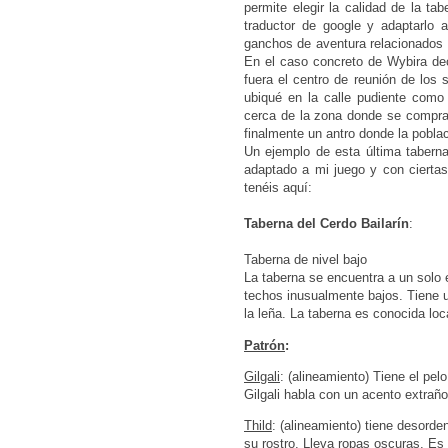
permite elegir la calidad de la ta
traductor de google y adaptarlo 
ganchos de aventura relacionados c
En el caso concreto de Wybira deci
fuera el centro de reunión de los 
ubiqué en la calle pudiente como
cerca de la zona donde se compra
finalmente un antro donde la pobla
Un ejemplo de esta última tabern
adaptado a mi juego y con ciertas
tenéis aquí:
Taberna del Cerdo Bailarín
:
Taberna de nivel bajo
La taberna se encuentra a un solo 
techos inusualmente bajos. Tiene
la leña. La taberna es conocida lo
Patrón
:
Gilgali
: (alineamiento) Tiene el pelo
Gilgali habla con un acento extrañ
Thild
: (alineamiento) tiene desorden
su rostro. Lleva ropas oscuras. Es