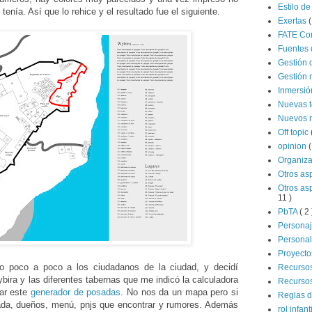
Estilo de
enía. Así que lo rehice y el resultado fue el siguiente.
Exertas
(
FATE Co
Fuentes 
Gestión 
Gestión 
Inmersi
Nuevas 
Nuevos 
Off topic
opinion
(
Organiz
Otros as
Otros as
11 )
PbTA
( 2 
Persona
Persona
Proyecto
ndo poco a poco a los ciudadanos de la ciudad, y decidí
Recurso
ira y las diferentes tabernas que me indicó la calculadora
Recursos
zar este
generador de posadas
. No nos da un mapa pero si
Reglas d
sada, dueños, menú, pnjs que encontrar y rumores. Además
rol infant