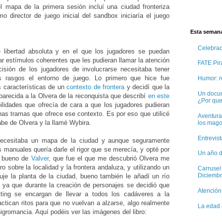
el mapa de la primera sesión incluí una ciudad fronteriza
 director de juego inicial del sandbox iniciaría el juego
Esta semana
Celebra
 libertad absoluta y en el que los jugadores se puedan
ar estímulos coherentes que les pudieran llamar la atención
FATE Pira
isión de los jugadores de involucrarse necesitaba tener
s rasgos el entorno de juego. Lo primero que hice fue
Humor: r
s características de un
contexto de frontera
y decidí que la
Un docum
 parecida a la Olvera de la reconquista que describí
en este
¿Por qu
bilidades que ofrecía de cara a que los jugadores pudieran
as tramas que ofrece ese contexto. Es por eso que utilicé
Aventura
be de Olvera y la llamé Wybira.
los mago
Entrevis
necesitaba un mapa de la ciudad y aunque seguramente
s manuales quería darle el rigor que se merecía, y opté por
Un año d
El bueno de
Valver
, que fue el que me descubrió Olvera me
ro sobre la localidad y la frontera andaluza, y utilizando un
Carrusel
Diciembr
oduje la planta de la ciudad, bueno también le añadí un río
o ya que durante la creación de personajes se decidió que
Atención
tting se encargan de llevar a todos los cadáveres a la
actican ritos para que no vuelvan a alzarse, algo realmente
La edad 
nigromancia. Aquí podéis ver las imágenes del libro: