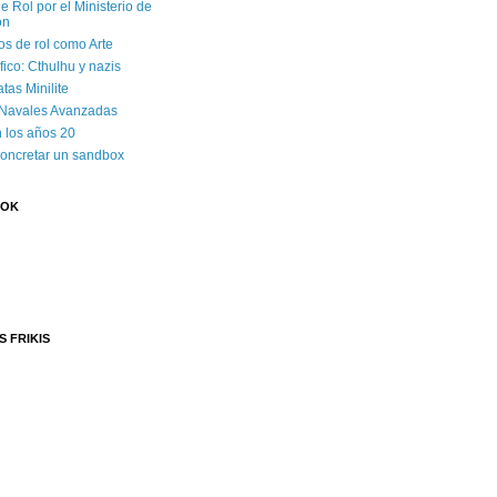
e Rol por el Ministerio de
ón
os de rol como Arte
ico: Cthulhu y nazis
tas Minilite
 Navales Avanzadas
 los años 20
concretar un sandbox
OOK
S FRIKIS