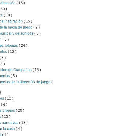
 dirección
( 15 )
 59 )
re
( 10 )
de inspiración
( 15 )
de la mesa de juego
( 9 )
musical y de sonidos
( 5 )
ón
( 5 )
tecnologías
( 24 )
retos
( 12 )
( 8 )
 4 )
ación de Campañas
( 15 )
pectos
( 5 )
pectos de la dirección de juego
(
)
jes
( 12 )
l
( 4 )
s propios
( 20 )
s
( 13 )
 narrativos
( 13 )
e la casa
( 4 )
il
( 1 )