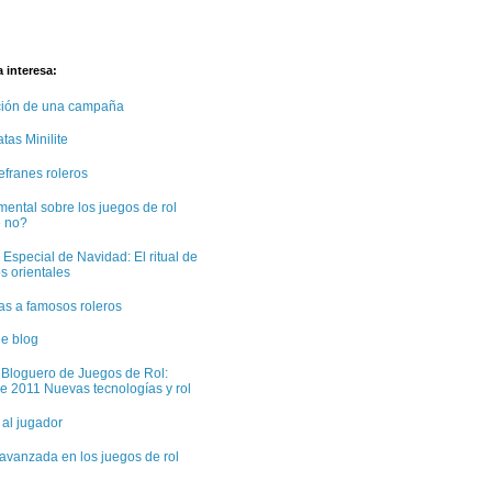
 interesa:
ción de una campaña
tas Minilite
efranes roleros
ental sobre los juegos de rol
e no?
 Especial de Navidad: El ritual de
s orientales
tas a famosos roleros
e blog
 Bloguero de Juegos de Rol:
e 2011 Nuevas tecnologías y rol
 al jugador
avanzada en los juegos de rol