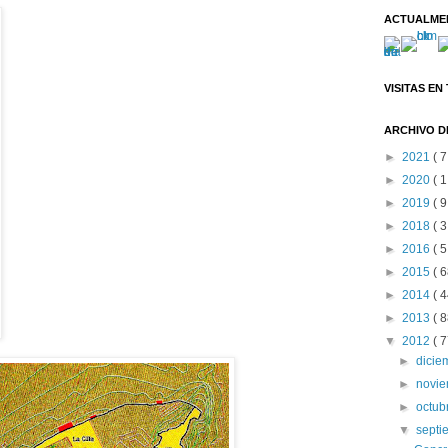
ACTUALME
VISITAS EN
ARCHIVO D
►
2021
( 7
►
2020
( 1
►
2019
( 9
►
2018
( 3
►
2016
( 5
►
2015
( 6
►
2014
( 4
►
2013
( 8
▼
2012
( 7
►
dici
►
novi
►
octub
▼
sept