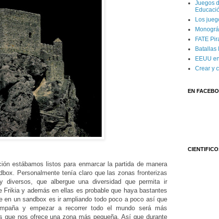
Juegos d
Educaci
Los jueg
Monográf
FATE Pira
Batallas
EEUU en
Crear y 
EN FACEB
CIENTIFICO
ción estábamos listos para enmarcar la partida de manera
dbox. Personalmente tenía claro que las zonas fronterizas
y diversos, que albergue una diversidad que permita ir
de Frikia y además en ellas es probable que haya bastantes
e en un sandbox es ir ampliando todo poco a poco así que
mpaña y empezar a recorrer todo el mundo será más
des que nos ofrece una zona más pequeña. Así que durante