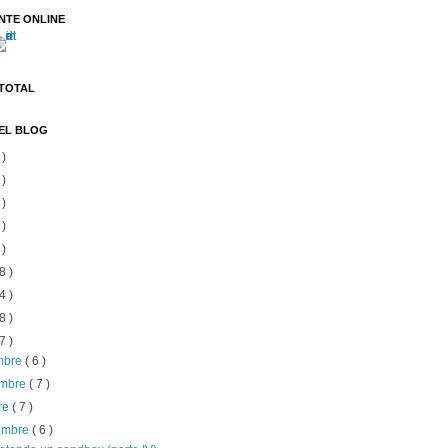
NTE ONLINE
 TOTAL
EL BLOG
 )
 )
 )
 )
 )
8 )
4 )
8 )
7 )
embre
( 6 )
embre
( 7 )
re
( 7 )
iembre
( 6 )