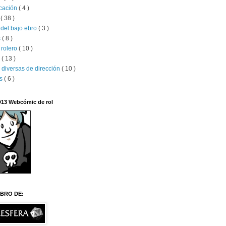
ucación
( 4 )
x
( 38 )
del bajo ebro
( 3 )
s
( 8 )
 rolero
( 10 )
s
( 13 )
 diversas de dirección
( 10 )
os
( 6 )
D13 Webcómic de rol
BRO DE: