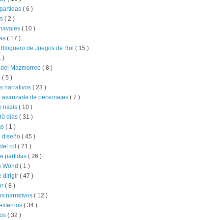
partidas
( 6 )
as
( 2 )
 navales
( 10 )
as
( 17 )
 Bloguero de Juegos de Rol
( 15 )
1 )
s del Mazmorreo
( 8 )
e
( 5 )
s narrativos
( 23 )
n avanzada de personajes
( 7 )
y nazis
( 10 )
30 días
( 31 )
as
( 1 )
e diseño
( 45 )
del rol
( 21 )
e partidas
( 26 )
 World
( 1 )
e dirigir
( 47 )
or
( 8 )
s narrativos
( 12 )
externos
( 34 )
ios
( 32 )