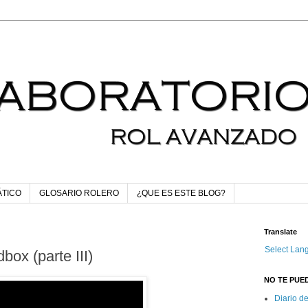
ÁTICO
GLOSARIO ROLERO
¿QUE ES ESTE BLOG?
Translate
Select Lan
ox (parte III)
NO TE PUED
Diario d