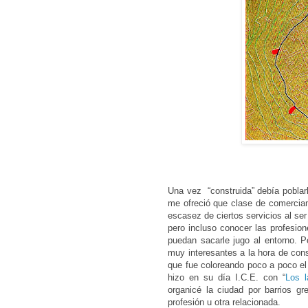
Una vez “construida” debía poblarl
me ofreció que clase de comercian
escasez de ciertos servicios al se
pero incluso conocer las profesio
puedan sacarle jugo al entorno. 
muy interesantes a la hora de cons
que fue coloreando poco a poco el
hizo en su día I.C.E. con “
Los l
organicé la ciudad por barrios g
profesión u otra relacionada.