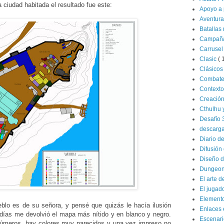
 ciudad habitada el resultado fue este:
Apoyo a 
Aventur
Batallas
Campañ
Carrusel
Clasic
( 
Clásico
Combat
Contexto
Creació
Cthulhu 
Desafío 
descarg
Diario d
Difusión 
Diseño d
Dungeon
El arte d
El jugad
Elemento
eblo es de su señora, y pensé que quizás le hacía ilusión
Enlaces 
s días me devolvió el mapa más nítido y en blanco y negro.
Escenar
 números, hay colores muy parecidos y una vez impreso no