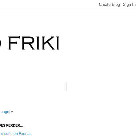
guage
▼
ES PERDER...
e diseño de Exertas