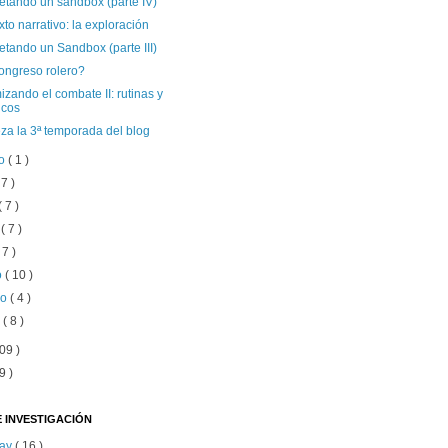
etando un sandbox (parte IV)
to narrativo: la exploración
tando un Sandbox (parte III)
ongreso rolero?
zando el combate II: rutinas y
icos
za la 3ª temporada del blog
to
( 1 )
 7 )
( 7 )
o
( 7 )
 7 )
o
( 10 )
ro
( 4 )
o
( 8 )
09 )
9 )
 INVESTIGACIÓN
lay
( 16 )