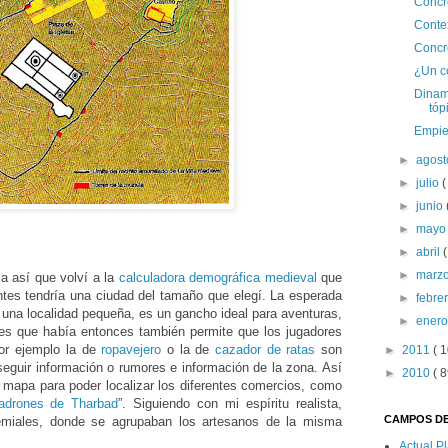
Concr
Contex
Concre
¿Un c
Dinami
tóp
Empie
►
agos
►
julio
(
►
junio
►
may
►
abril
(
►
marz
a así que volví a la
calculadora demográfica medieval
que
tes tendría una ciudad del tamaño que elegí. La esperada
►
febre
r una localidad pequeña, es un gancho ideal para aventuras,
►
ener
nes que había entonces también permite que los jugadores
Por ejemplo la de
ropavejero
o la de
cazador de ratas
son
►
2011
( 1
eguir información o rumores e información de la zona. Así
►
2010
( 8
 mapa para poder localizar los diferentes comercios, como
adrones de Tharbad
”. Siguiendo con mi espíritu realista,
CAMPOS DE
remiales, donde se agrupaban los artesanos de la misma
Actual P