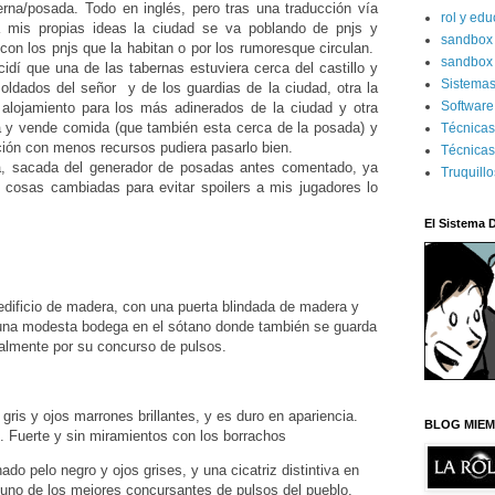
berna/posada. Todo en inglés, pero tras una traducción vía
rol y ed
a mis propias ideas la ciudad se va poblando de pnjs y
sandbo
on los pnjs que la habitan o por los rumoresque circulan.
sandbox 
dí que una de las tabernas estuviera cerca del castillo y
Sistema
soldados del señor y de los guardias de la ciudad, otra la
Software
 alojamiento para los más adinerados de la ciudad y otra
 y vende comida (que también esta cerca de la posada) y
Técnica
ción con menos recursos pudiera pasarlo bien.
Técnicas
a, sacada del generador de posadas antes comentado, ya
Truquill
 cosas cambiadas para evitar spoilers a mis jugadores lo
El Sistema 
edificio de madera, con una puerta blindada de madera y
 una modesta bodega en el sótano donde también se guarda
calmente por su concurso de pulsos.
 gris y ojos marrones brillantes, y es duro en apariencia.
BLOG MIEM
o. Fuerte y sin miramientos con los borrachos
ado pelo negro y ojos grises, y una cicatriz distintiva en
 uno de los mejores concursantes de pulsos del pueblo.