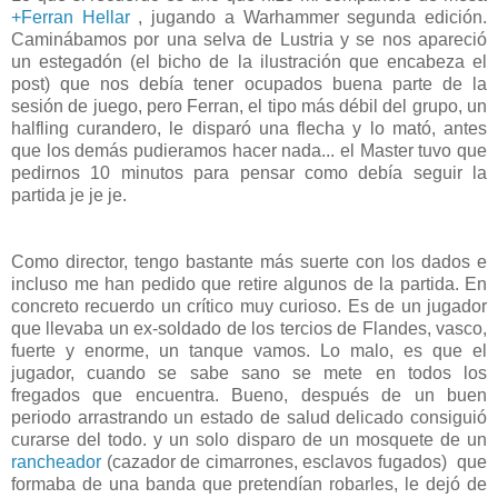
+Ferran Hellar
, jugando a Warhammer segunda edición.
Caminábamos por una selva de Lustria y se nos apareció
un estegadón (el bicho de la ilustración que encabeza el
post) que nos debía tener ocupados buena parte de la
sesión de juego, pero Ferran, el tipo más débil del grupo, un
halfling curandero, le disparó una flecha y lo mató, antes
que los demás pudieramos hacer nada... el Master tuvo que
pedirnos 10 minutos para pensar como debía seguir la
partida je je je.
Como director, tengo bastante más suerte con los dados e
incluso me han pedido que retire algunos de la partida. En
concreto recuerdo un crítico muy curioso. Es de un jugador
que llevaba un ex-soldado de los tercios de Flandes, vasco,
fuerte y enorme, un tanque vamos. Lo malo, es que el
jugador, cuando se sabe sano se mete en todos los
fregados que encuentra. Bueno, después de un buen
periodo arrastrando un estado de salud delicado consiguió
curarse del todo. y un solo disparo de un mosquete de un
rancheador
(cazador de cimarrones, esclavos fugados) que
formaba de una banda que pretendían robarles, le dejó de